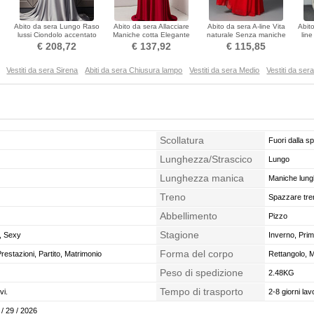
Abito da sera Lungo Raso
Abito da sera Allacciare
Abito da sera A-line Vita
Abit
lussi Ciondolo accentato
Maniche cotta Elegante
naturale Senza maniche
lin
 a
gioiello Allacciare
Maniche corte
Drappeggiato
€ 208,72
€ 137,92
€ 115,85
Vestiti da sera Sirena
Abiti da sera Chiusura lampo
Vestiti da sera Medio
Vestiti da ser
Scollatura
Fuori dalla sp
Lunghezza/Strascico
Lungo
Lunghezza manica
Maniche lun
Treno
Spazzare tre
Abbellimento
Pizzo
Stagione
, Sexy
Inverno, Pri
Forma del corpo
restazioni, Partito, Matrimonio
Rettangolo, M
Peso di spedizione
2.48KG
Tempo di trasporto
vi.
2-8 giorni lavo
 / 29 / 2026