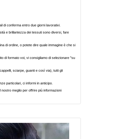
il di conferma entro due giorni lavorativi.
ità e brillantezza dei tessuti sono diversi, fare
ina di ordine, o potete dire quale immagine è che si
ito di formato voi, vi consigliamo di selezionare "su
pelli, sciarpe, guanti e così via), tutti gli
e particolari, ci informi in anticipo.
 nostro meglio per offrire più informazioni