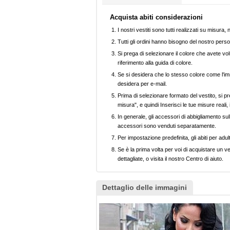
Acquista abiti considerazioni
I nostri vestiti sono tutti realizzati su misura
Tutti gli ordini hanno bisogno del nostro perso
Si prega di selezionare il colore che avete volu
riferimento alla guida di colore.
Se si desidera che lo stesso colore come l'imm
desidera per e-mail.
Prima di selezionare formato del vestito, si pr
misura", e quindi Inserisci le tue misure reali,
In generale, gli accessori di abbigliamento sull
accessori sono venduti separatamente.
Per impostazione predefinita, gli abiti per adul
Se è la prima volta per voi di acquistare un ve
dettagliate, o visita il nostro Centro di aiuto.
Dettaglio delle immagini