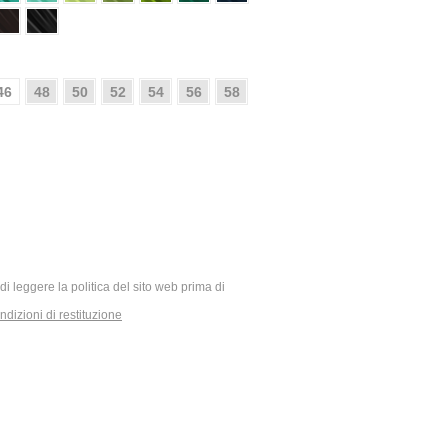
46
48
50
52
54
56
58
ia di leggere la politica del sito web prima di
dizioni di restituzione