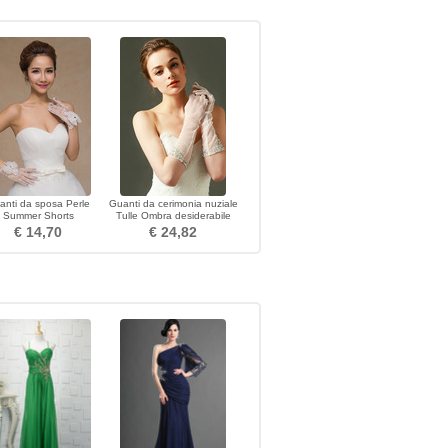
anti da sposa Perle
Guanti da cerimonia nuziale
Summer Shorts
Tulle Ombra desiderabile
razione sottile bianca
Perla Autunno Dito pieno
€ 14,70
€ 24,82