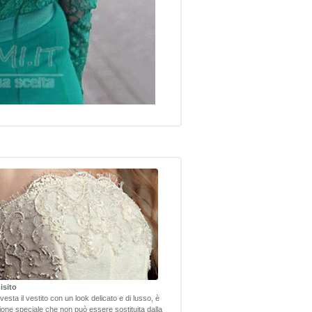
isito
nvesta il vestito con un look delicato e di lusso, è
one speciale che non può essere sostituita dalla