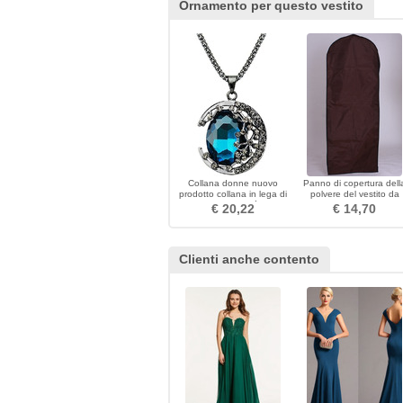
Ornamento per questo vestito
Collana donne nuovo
Panno di copertura dell
prodotto collana in lega di
polvere del vestito da
cristallo retrò
cerimonia marrone che
€ 20,22
€ 14,70
appende vestito da
cerimonia
Clienti anche contento