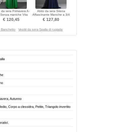
o da sera Primavera A-
Abito da sera Sirena
e Senza maniche Vita
Affascinante Maniche a 3/4
naturale Medio
Chiffon Corsetto
€ 120,45
€ 127,80
pieghettato
a Banchetto
Vestiti da sera Spalla di rugiada
alla
ghe
no
mavera, Autunno
edio, Corpo a clessidra, Petite, Triangolo invertito
rativi.