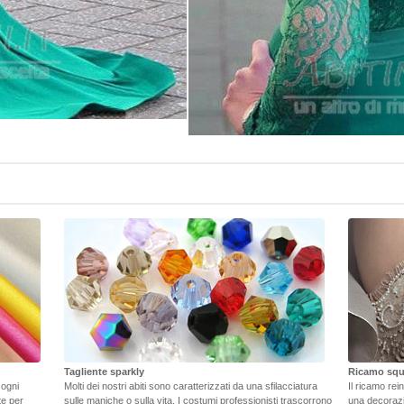
Tagliente sparkly
Ricamo squ
 ogni
Molti dei nostri abiti sono caratterizzati da una sfilacciatura
Il ricamo rei
ate per
sulle maniche o sulla vita. I costumi professionisti trascorrono
una decorazi