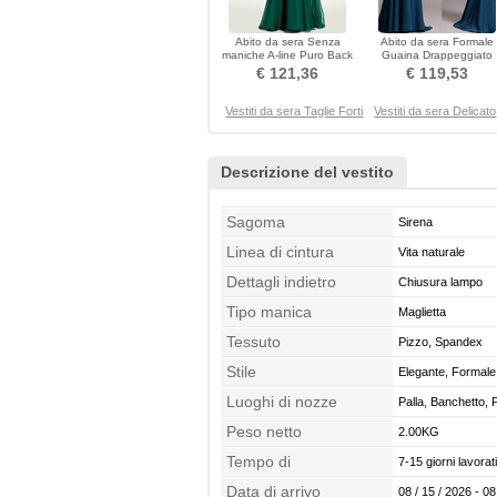
Abito da sera Senza
Abito da sera Formale
maniche A-line Puro Back
Guaina Drappeggiato
Pera Ricamo Autunno
Autunno Profondo scollo
€ 121,36
€ 119,53
v
Vestiti da sera Taglie Forti
Vestiti da sera Delicato
Descrizione del vestito
Sagoma
Sirena
Linea di cintura
Vita naturale
Dettagli indietro
Chiusura lampo
Tipo manica
Maglietta
Tessuto
Pizzo, Spandex
Stile
Elegante, Formale
Luoghi di nozze
Palla, Banchetto, P
Peso netto
2.00KG
Tempo di
7-15 giorni lavorati
confezionamento
Data di arrivo
08 / 15 / 2026 - 08