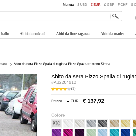
Moneta :
$ USD
€ EUR
£ GBP
₣ CHF
$ 
 ballo
Abiti da cocktail
Abiti da fiore ragazza
Abiti da madre
 mare
Abito da sera Pizzo Spalla di rugiada Pizzo Spazzare treno Sirena
Abito da sera Pizzo Spalla di rugi
#AB2204912
(1)
€ 137,92
Prezzo
EUR
Colore