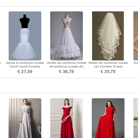
a
Sposa di cerimonia nuziale
Vestito da cerimonia nuziale
Vestito da cerimonia nuziale
Gu
Cerchi monili Corsetto
del petticoat nuziale del
con il pettine di seta
materiale elastico Abito
merletto che borda il taffettà
Dramatic Ivory Tiers Spring
Deco
€ 27,59
€ 36,78
€ 25,75
completo
lungo del poliestere