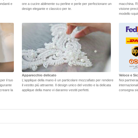
ondanti e
ore a cucire abilmente su perline e perle per perfezionare un
macchina. Ri
design elegante e classico per te.
visione preci
modello squisi
Apparecchio delicato
Veloce e S
er il tuo
L'applique della mano è un particolare mozzafiato per rendere
Noi partneramo
figurante
il vestito più attraente. Il design unico del vestito e la delicata
internaziona
 creare la
applique della mano vi daranno vestiti perfetti.
consegna sic