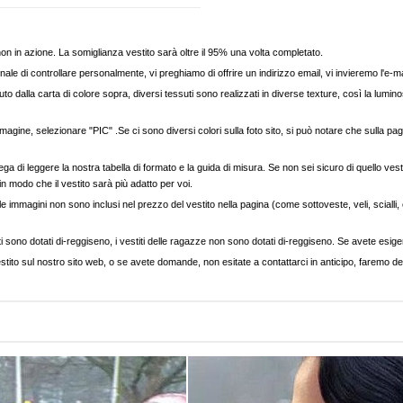
, non in azione. La somiglianza vestito sarà oltre il 95% una volta completato.
nale di controllare personalmente, vi preghiamo di offrire un indirizzo email, vi invieremo l'e-ma
to dalla carta di colore sopra, diversi tessuti sono realizzati in diverse texture, così la luminos
agine, selezionare "PIC" .Se ci sono diversi colori sulla foto sito, si può notare che sulla pag
ega di leggere la nostra tabella di formato e la guida di misura. Se non sei sicuro di quello vest
 in modo che il vestito sarà più adatto per voi.
e immagini non sono inclusi nel prezzo del vestito nella pagina (come sottoveste, veli, scialli, cap
ti sono dotati di-reggiseno, i vestiti delle ragazze non sono dotati di-reggiseno. Se avete esigenz
stito sul nostro sito web, o se avete domande, non esitate a contattarci in anticipo, faremo del