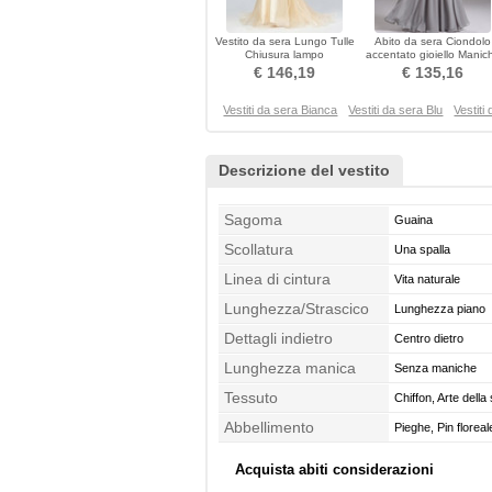
Vestito da sera Lungo Tulle
Abito da sera Ciondolo
Chiusura lampo
accentato gioiello Manic
Sovrapposizione di pizzo
mezze Spazzola Treno
€ 146,19
€ 135,16
Vestiti da sera Bianca
Vestiti da sera Blu
Vestiti
Descrizione del vestito
Sagoma
Guaina
Scollatura
Una spalla
Linea di cintura
Vita naturale
Lunghezza/Strascico
Lunghezza piano
Dettagli indietro
Centro dietro
Lunghezza manica
Senza maniche
Tessuto
Chiffon, Arte della
Abbellimento
Pieghe, Pin floreale
Acquista abiti considerazioni