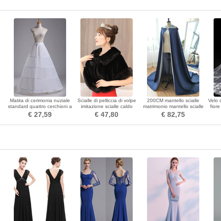
Matita di cerimonia nuziale
Scialle di pelliccia di volpe
200CM mantello scialle
Velo 
standard quattro cerchioni a
imitazione scialle caldo
matrimonio mantello scialle
fiore
olo
forma di taffettà in
autunno e inverno sposa
matrimonio medievale
€ 27,59
€ 47,80
€ 82,75
poliestere regolabile