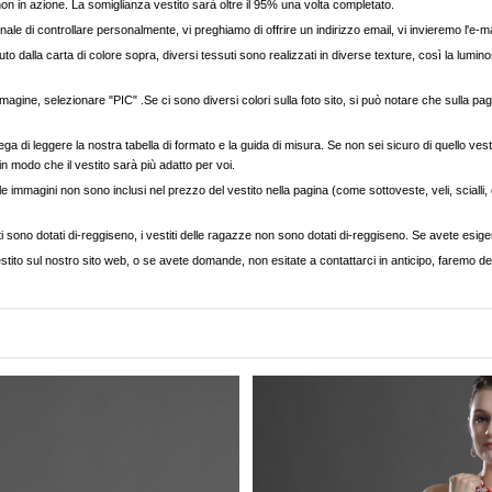
, non in azione. La somiglianza vestito sarà oltre il 95% una volta completato.
nale di controllare personalmente, vi preghiamo di offrire un indirizzo email, vi invieremo l'e-ma
to dalla carta di colore sopra, diversi tessuti sono realizzati in diverse texture, così la luminos
agine, selezionare "PIC" .Se ci sono diversi colori sulla foto sito, si può notare che sulla pag
ega di leggere la nostra tabella di formato e la guida di misura. Se non sei sicuro di quello vest
 in modo che il vestito sarà più adatto per voi.
e immagini non sono inclusi nel prezzo del vestito nella pagina (come sottoveste, veli, scialli, cap
ti sono dotati di-reggiseno, i vestiti delle ragazze non sono dotati di-reggiseno. Se avete esigenz
stito sul nostro sito web, o se avete domande, non esitate a contattarci in anticipo, faremo del