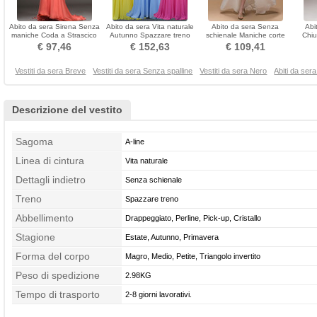
Abito da sera Sirena Senza
Abito da sera Vita naturale
Abito da sera Senza
Abi
maniche Coda a Strascico
Autunno Spazzare treno
schienale Maniche corte
Chiu
corto Primavera
Triangolo invertito
Elegante Pick-up Autunno
Man
€ 97,46
€ 152,63
€ 109,41
Vestiti da sera Breve
Vestiti da sera Senza spalline
Vestiti da sera Nero
Abiti da ser
Descrizione del vestito
Sagoma
A-line
Linea di cintura
Vita naturale
Dettagli indietro
Senza schienale
Treno
Spazzare treno
Abbellimento
Drappeggiato, Perline, Pick-up, Cristallo
Stagione
Estate, Autunno, Primavera
Forma del corpo
Magro, Medio, Petite, Triangolo invertito
Peso di spedizione
2.98KG
Tempo di trasporto
2-8 giorni lavorativi.