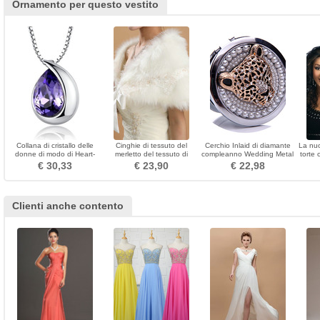
Ornamento per questo vestito
Collana di cristallo delle
Cinghie di tessuto del
Cerchio Inlaid di diamante
La nu
donne di modo di Heart-
merletto del tessuto di
compleanno Wedding Metal
torte 
shaped d'argento
inverno di scialle di
Folding pettine
e am
€ 30,33
€ 23,90
€ 22,98
all'ingrosso
cerimonia nuziale
Clienti anche contento