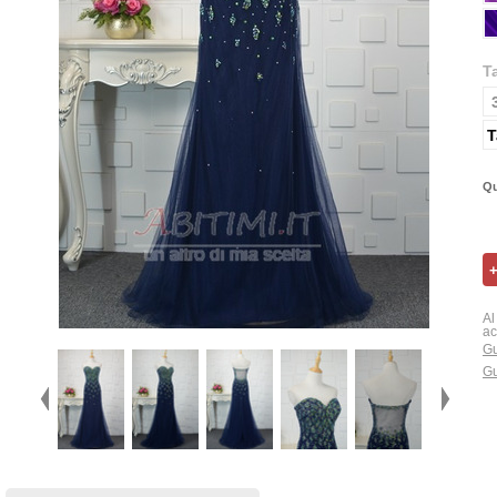
T
T
Qu
Al
ac
Gu
Gu