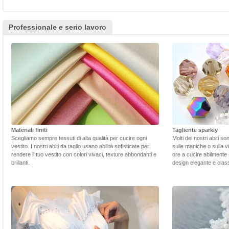
Professionale e serio lavoro
Materiali finiti
Tagliente sparkly
Scegliamo sempre tessuti di alta qualità per cucire ogni
Molti dei nostri abiti s
vestito. I nostri abiti da taglio usano abilità sofisticate per
sulle maniche o sulla v
rendere il tuo vestito con colori vivaci, texture abbondanti e
ore a cucire abilmente 
brillanti.
design elegante e class