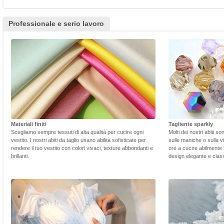
Professionale e serio lavoro
Materiali finiti
Tagliente sparkly
Scegliamo sempre tessuti di alta qualità per cucire ogni
Molti dei nostri abiti s
vestito. I nostri abiti da taglio usano abilità sofisticate per
sulle maniche o sulla v
rendere il tuo vestito con colori vivaci, texture abbondanti e
ore a cucire abilmente 
brillanti.
design elegante e class