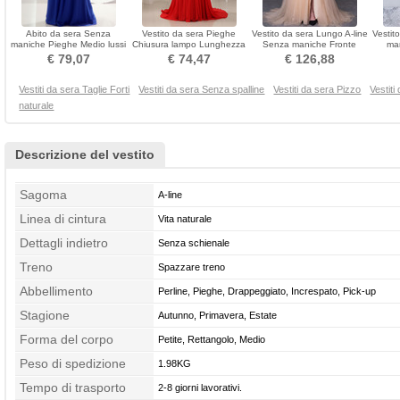
Abito da sera Senza
Vestito da sera Pieghe
Vestito da sera Lungo A-line
Vestit
maniche Pieghe Medio lussi
Chiusura lampo Lunghezza
Senza maniche Fronte
ma
Lunghezza piano
piano Senza maniche
anteriore Profondo scollo a
€ 79,07
€ 74,47
€ 126,88
v
Vestiti da sera Taglie Forti
Vestiti da sera Senza spalline
Vestiti da sera Pizzo
Vestit
naturale
Descrizione del vestito
Sagoma
A-line
Linea di cintura
Vita naturale
Dettagli indietro
Senza schienale
Treno
Spazzare treno
Abbellimento
Perline, Pieghe, Drappeggiato, Increspato, Pick-up
Stagione
Autunno, Primavera, Estate
Forma del corpo
Petite, Rettangolo, Medio
Peso di spedizione
1.98KG
Tempo di trasporto
2-8 giorni lavorativi.