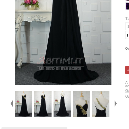
T
T
Qu
Al
ac
Gu
Gu