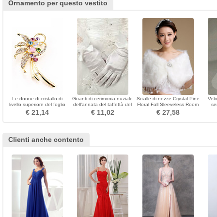
Ornamento per questo vestito
Le donne di cristallo di
Guanti di cerimonia nuziale
Scialle di nozze Crystal Pine
Vel
livello superiore del foglio
dell'annata del taffettà del
Floral Fall Sleeveless Room
se
del diamante intarsiato
nodo della farfalla piena
€ 21,14
€ 11,02
€ 27,58
fioriscono il brooch
della barretta
Clienti anche contento