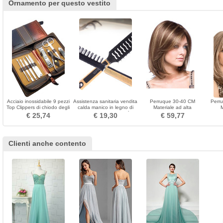
Ornamento per questo vestito
Acciaio inossidabile 9 pezzi
Assistenza sanitaria vendita
Perruque 30-40 CM
Perru
Top Clippers di chiodo degli
calda manico in legno di
Materiale ad alta
uomini di elaborazione di
plastica di alta qualità
temperatura Breve corto
temp
€ 25,74
€ 19,30
€ 59,77
grado superiore
piccolo specchio
Adatto per le donne
Clienti anche contento