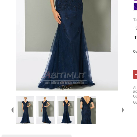
T
T
Qu
Al
ac
Gu
Gu