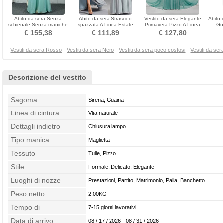
Abito da sera Senza
Abito da sera Strascico
Vestito da sera Elegante
Abito 
schienale Senza maniche
spazzata A Linea Estate
Primavera Pizzo A Linea
Gu
Stellato Rettangolo
Chiffon Vita naturale
Bateau Spazzola Treno
€ 155,38
€ 111,89
€ 127,80
Vestiti da sera Rosso
Vestiti da sera Nero
Vestiti da sera poco costosi
Vestiti da se
Descrizione del vestito
Sagoma
Sirena, Guaina
Linea di cintura
Vita naturale
Dettagli indietro
Chiusura lampo
Tipo manica
Maglietta
Tessuto
Tulle, Pizzo
Stile
Formale, Delicato, Elegante
Luoghi di nozze
Prestazioni, Partito, Matrimonio, Palla, Banchetto
Peso netto
2.00KG
Tempo di
7-15 giorni lavorativi.
confezionamento
Data di arrivo
08 / 17 / 2026 - 08 / 31 / 2026