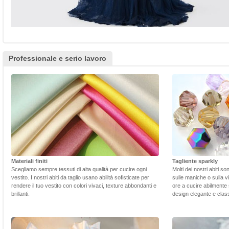
Professionale e serio lavoro
Materiali finiti
Tagliente sparkly
Scegliamo sempre tessuti di alta qualità per cucire ogni
Molti dei nostri abiti s
vestito. I nostri abiti da taglio usano abilità sofisticate per
sulle maniche o sulla v
rendere il tuo vestito con colori vivaci, texture abbondanti e
ore a cucire abilmente 
brillanti.
design elegante e class