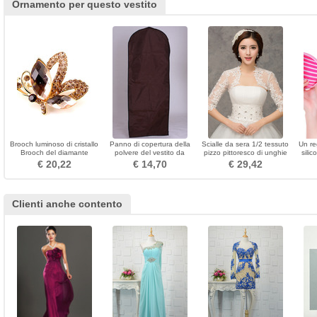
Ornamento per questo vestito
Brooch luminoso di cristallo
Panno di copertura della
Scialle da sera 1/2 tessuto
Un re
Brooch del diamante
polvere del vestito da
pizzo pittoresco di unghie
silic
intarsiato di raffinatura di
cerimonia marrone che
Appliques
€ 20,22
€ 14,70
€ 29,42
alta qualità
appende vestito da
cerimonia
Clienti anche contento