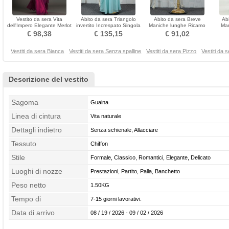
Vestito da sera Vita
Abito da sera Triangolo
Abito da sera Breve
Ab
dell'Impero Elegante Merlot
invertito Increspato Singola
Maniche lunghe Ricamo
Man
Senza maniche
spalla Senza maniche
Centro dietro Banchetto
natur
€ 98,38
€ 135,15
€ 91,02
Vestiti da sera Bianca
Vestiti da sera Senza spalline
Vestiti da sera Pizzo
Vestiti da s
Descrizione del vestito
Sagoma
Guaina
Linea di cintura
Vita naturale
Dettagli indietro
Senza schienale, Allacciare
Tessuto
Chiffon
Stile
Formale, Classico, Romantici, Elegante, Delicato
Luoghi di nozze
Prestazioni, Partito, Palla, Banchetto
Peso netto
1.50KG
Tempo di
7-15 giorni lavorativi.
confezionamento
Data di arrivo
08 / 19 / 2026 - 09 / 02 / 2026