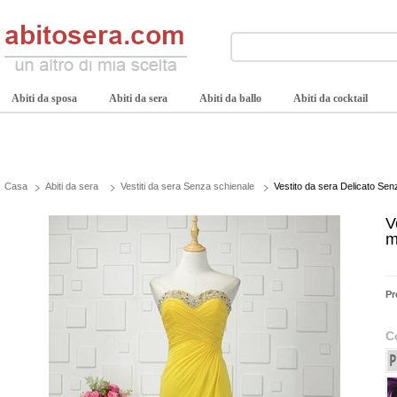
Abiti da sposa
Abiti da sera
Abiti da ballo
Abiti da cocktail
Casa
Abiti da sera
Vestiti da sera Senza schienale
Vestito da sera Delicato Se
V
m
Pr
C