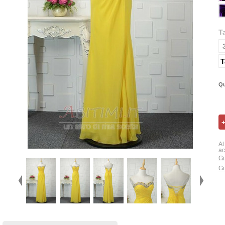
T
T
Qu
Al
ac
Gu
Gu