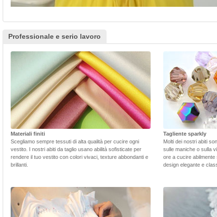
Professionale e serio lavoro
Materiali finiti
Tagliente sparkly
Scegliamo sempre tessuti di alta qualità per cucire ogni
Molti dei nostri abiti s
vestito. I nostri abiti da taglio usano abilità sofisticate per
sulle maniche o sulla v
rendere il tuo vestito con colori vivaci, texture abbondanti e
ore a cucire abilmente 
brillanti.
design elegante e class