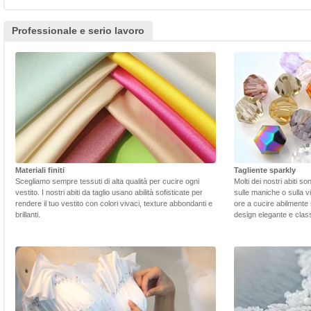
Professionale e serio lavoro
Materiali finiti
Tagliente sparkly
Scegliamo sempre tessuti di alta qualità per cucire ogni
Molti dei nostri abiti s
vestito. I nostri abiti da taglio usano abilità sofisticate per
sulle maniche o sulla v
rendere il tuo vestito con colori vivaci, texture abbondanti e
ore a cucire abilmente 
brillanti.
design elegante e class