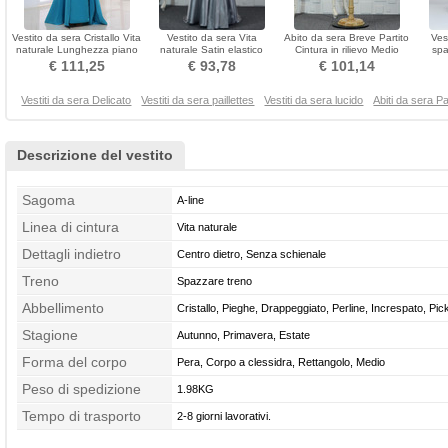
Vestito da sera Cristallo Vita
Vestito da sera Vita
Abito da sera Breve Partito
Ves
naturale Lunghezza piano
naturale Satin elastico
Cintura in rilievo Medio
spa
Inverno
effetto Autunno Senza
Gioiello
€ 111,25
€ 93,78
€ 101,14
maniche
Vestiti da sera Delicato
Vestiti da sera paillettes
Vestiti da sera lucido
Abiti da sera Pa
Descrizione del vestito
Sagoma
A-line
Linea di cintura
Vita naturale
Dettagli indietro
Centro dietro, Senza schienale
Treno
Spazzare treno
Abbellimento
Cristallo, Pieghe, Drappeggiato, Perline, Increspato, Pic
Stagione
Autunno, Primavera, Estate
Forma del corpo
Pera, Corpo a clessidra, Rettangolo, Medio
Peso di spedizione
1.98KG
Tempo di trasporto
2-8 giorni lavorativi.