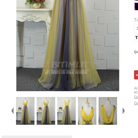
T
T
Qu
Al
ac
Gu
Gu