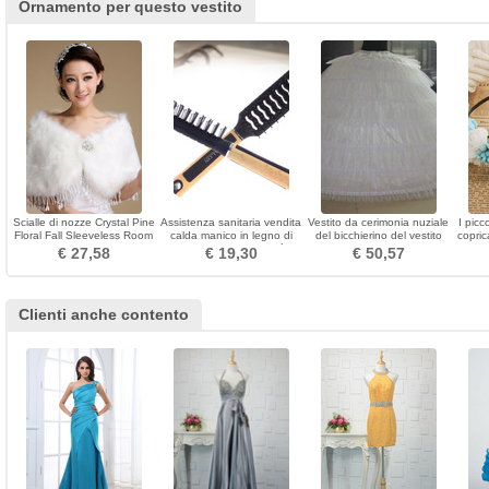
Ornamento per questo vestito
Scialle di nozze Crystal Pine
Assistenza sanitaria vendita
Vestito da cerimonia nuziale
I picc
Floral Fall Sleeveless Room
calda manico in legno di
del bicchierino del vestito
copric
plastica di alta qualità
lungo sei bordi vita elastica
dam
€ 27,58
€ 19,30
€ 50,57
piccolo specchio
dell'annata
vestit
Clienti anche contento