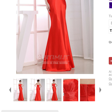
T
T
Qu
Al
ac
Gu
Gu