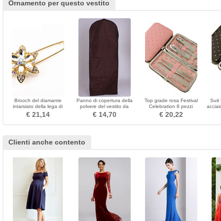
Ornamento per questo vestito
Brooch del diamante
Panno di copertura della
Top grade rosa Festival
Suit
intarsiato della lega di
polvere del vestito da
Celebration 8 pezzi
acciai
cristallo della lega di modo
cerimonia marrone che
Pubblicità Nail Clippers
€ 21,14
€ 14,70
€ 20,22
del corsage
appende vestito da
cerimonia
Clienti anche contento