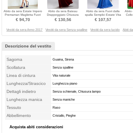
Abito da sera Estate Impero
Abito da sera Bateau
Abito da sera Fuori dalla
Abito 
Premaman Maglietta Fuori
Drappeggiato Chiusura
spalla Semplici Estate Vita
Collo
dalla spalla
lampo Velluto Pudica
naturale
€ 94,70
€ 130,56
€ 107,57
Vestiti da sera Anno 2017
Vestiti da sera Senza spalline
Vestiti da sera lucido
Abiti 
Descrizione del vestito
Sagoma
Guaina, Sirena
Scollatura
Senza spalline
Linea di cintura
Vita naturale
Lunghezza/Strascico
Lunghezza piano
Dettagli indietro
Senza schienale, Chiusura lampo
Lunghezza manica
Senza maniche
Tessuto
Raso
Abbellimento
Cristallo, Pieghe
Acquista abiti considerazioni