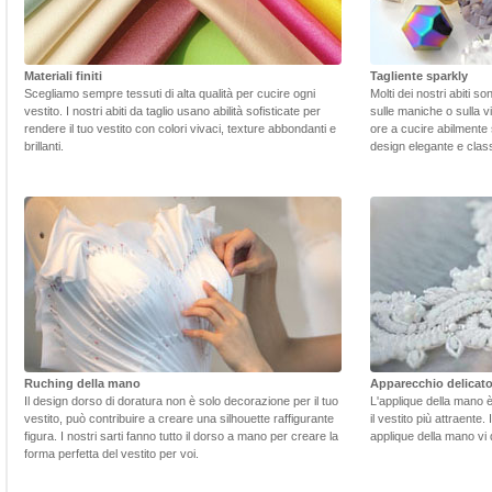
Materiali finiti
Tagliente sparkly
Scegliamo sempre tessuti di alta qualità per cucire ogni
Molti dei nostri abiti s
vestito. I nostri abiti da taglio usano abilità sofisticate per
sulle maniche o sulla v
rendere il tuo vestito con colori vivaci, texture abbondanti e
ore a cucire abilmente 
brillanti.
design elegante e class
Ruching della mano
Apparecchio delicat
Il design dorso di doratura non è solo decorazione per il tuo
L'applique della mano 
vestito, può contribuire a creare una silhouette raffigurante
il vestito più attraente.
figura. I nostri sarti fanno tutto il dorso a mano per creare la
applique della mano vi d
forma perfetta del vestito per voi.