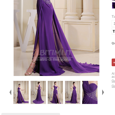
T
T
Qu
Al
ac
Gu
Gu