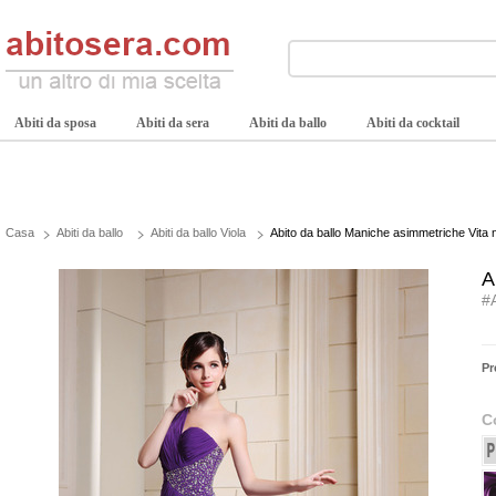
Abiti da sposa
Abiti da sera
Abiti da ballo
Abiti da cocktail
Casa
Abiti da ballo
Abiti da ballo Viola
Abito da ballo Maniche asimmetriche Vita n
A
#
Pr
C