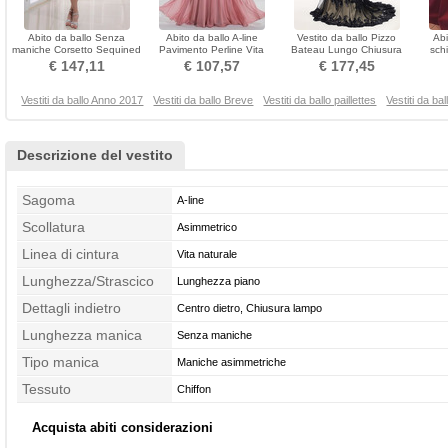
Abito da ballo Senza
Abito da ballo A-line
Vestito da ballo Pizzo
Ab
maniche Corsetto Sequined
Pavimento Perline Vita
Bateau Lungo Chiusura
sch
Principessa Grigio scuro
naturale Senza maniche
lampo Sirena Ricamo
€ 147,11
€ 107,57
€ 177,45
Vestiti da ballo Anno 2017
Vestiti da ballo Breve
Vestiti da ballo paillettes
Vestiti da bal
Descrizione del vestito
Sagoma
A-line
Scollatura
Asimmetrico
Linea di cintura
Vita naturale
Lunghezza/Strascico
Lunghezza piano
Dettagli indietro
Centro dietro, Chiusura lampo
Lunghezza manica
Senza maniche
Tipo manica
Maniche asimmetriche
Tessuto
Chiffon
Acquista abiti considerazioni