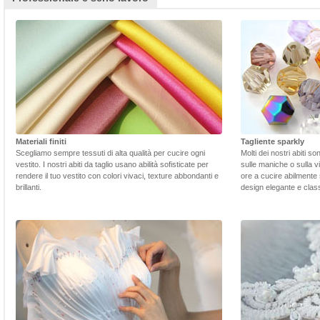
Materiali finiti
Tagliente sparkly
Scegliamo sempre tessuti di alta qualità per cucire ogni
Molti dei nostri abiti s
vestito. I nostri abiti da taglio usano abilità sofisticate per
sulle maniche o sulla v
rendere il tuo vestito con colori vivaci, texture abbondanti e
ore a cucire abilmente 
brillanti.
design elegante e class