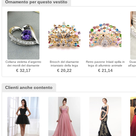
Ornamento per questo vestito
Collana violetta d'argento
Brooch del diamante
Retro pavone Inlaid spilla in
Guan
dei monili del diamante
intarsiato della lega
lega di alluminio animale
all'a
intarsiati a forma di cuore
splendida del grado
€ 32,17
€ 20,22
€ 21,14
viola
superiore di Phoenix
Clienti anche contento