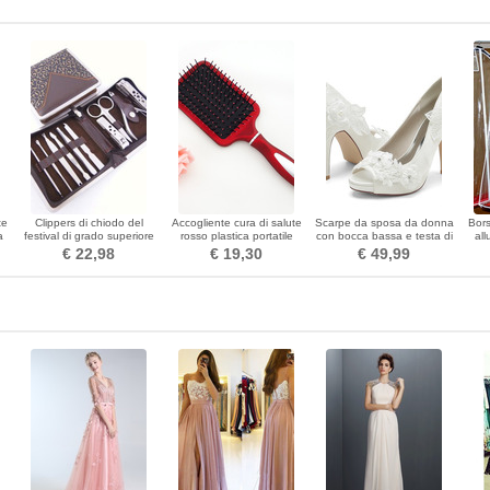
te
Clippers di chiodo del
Accogliente cura di salute
Scarpe da sposa da donna
Bors
a
festival di grado superiore
rosso plastica portatile
con bocca bassa e testa di
al
elaborazione 10 parti in
massaggio piccolo specchio
pesce tacchi alti con strass
tra
€ 22,98
€ 19,30
€ 49,99
acciaio inossidabile
& pettine
scarpe singole da damigella
s
d'onore sandali da
banchetto