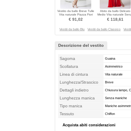
Vestito da ballo Breve Tulle
Abito da ballo Delicato
Vita naturale Piazza Fiori
Medio Vita naturale Sen
Centro dietro
maniche Tesoro
€ 91,02
€ 118,61
Vestiti da ballo Blu
Vestiti da ballo Classico
Vesti
Descrizione del vestito
Sagoma
Guaina
Scollatura
Asimmetrico
Linea di cintura
Vita naturale
Lunghezza/Strascico
Breve
Dettagli indietro
Chiusura lampo, C
Lunghezza manica
Senza maniche
Tipo manica
Maniche asimmetr
Tessuto
Chiffon
Acquista abiti considerazioni