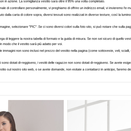
, non in azione. La somiglianza vestito sarà oltre il 95% una volta completato.
nale di controllare personalmente, vi preghiamo di offrire un indirizzo email, vi invieremo l'e-ma
to dalla carta di colore sopra, diversi tessuti sono realizzati in diverse texture, così la luminos
agine, selezionare "PIC" .Se ci sono diversi colori sulla foto sito, si può notare che sulla pag
ega di leggere la nostra tabella di formato e la guida di misura. Se non sei sicuro di quello vest
 in modo che il vestito sarà più adatto per voi.
e immagini non sono inclusi nel prezzo del vestito nella pagina (come sottoveste, veli, scialli, cap
ti sono dotati di-reggiseno, i vestiti delle ragazze non sono dotati di-reggiseno. Se avete esigenz
stito sul nostro sito web, o se avete domande, non esitate a contattarci in anticipo, faremo del