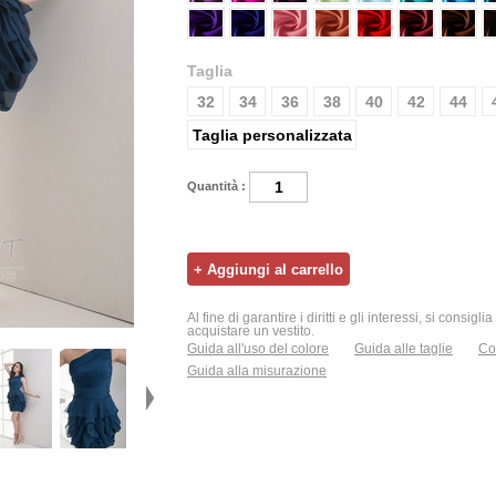
Taglia
32
34
36
38
40
42
44
Taglia personalizzata
Quantità :
Al fine di garantire i diritti e gli interessi, si consigl
acquistare un vestito.
Guida all'uso del colore
Guida alle taglie
Con
Guida alla misurazione