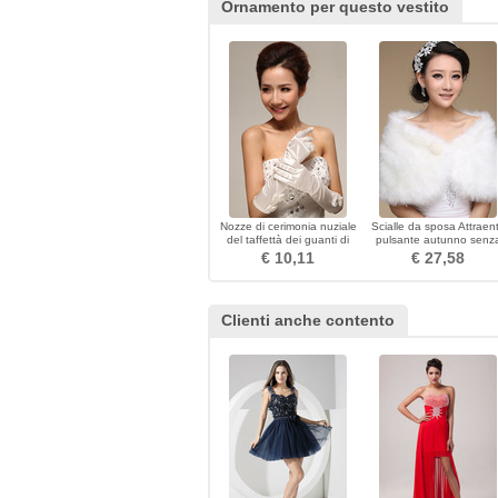
Ornamento per questo vestito
Nozze di cerimonia nuziale
Scialle da sposa Attraen
del taffettà dei guanti di
pulsante autunno senz
cerimonia nuziale con gli
maniche
€ 10,11
€ 27,58
orecchini eleganti
Clienti anche contento