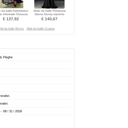
o da ballo Asimmetrico
Abito da ballo Primavera
o Informale Chiusura
Sirena Senza maniche
po colletto Peter pan
Spazzare treno Perline
€ 137,92
€ 140,67
titi da ballo Breve
Abiti da ballo Guaina
li, Pieghe
vorativi.
rativi.
 - 08 / 31 / 2026