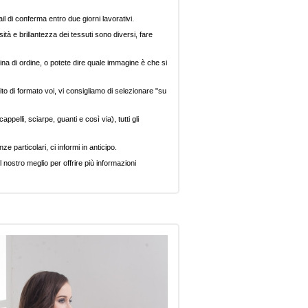
il di conferma entro due giorni lavorativi.
ità e brillantezza dei tessuti sono diversi, fare
ina di ordine, o potete dire quale immagine è che si
ito di formato voi, vi consigliamo di selezionare "su
pelli, sciarpe, guanti e così via), tutti gli
e particolari, ci informi in anticipo.
 nostro meglio per offrire più informazioni