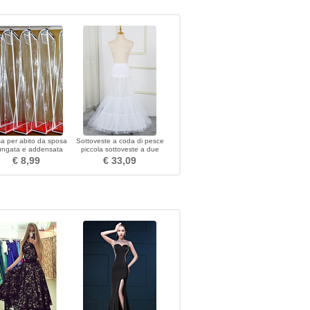
a per abito da sposa
Sottoveste a coda di pesce
lungata e addensata
piccola sottoveste a due
sparente per abito da
cerchi in vita in lycra
€ 8,99
€ 33,09
posa con custodia
sottoveste per abito da
antipolvere in pvc
sposa