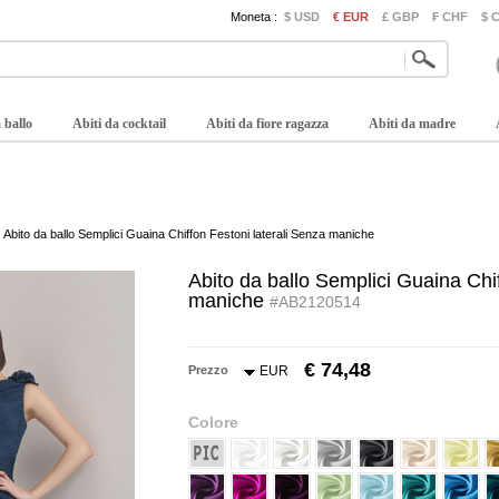
Moneta :
$ USD
€ EUR
£ GBP
₣ CHF
$ 
 ballo
Abiti da cocktail
Abiti da fiore ragazza
Abiti da madre
Abito da ballo Semplici Guaina Chiffon Festoni laterali Senza maniche
Abito da ballo Semplici Guaina Chif
maniche
#AB2120514
€ 74,48
Prezzo
EUR
Colore