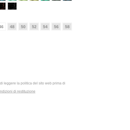
46
48
50
52
54
56
58
ia di leggere la politica del sito web prima di
dizioni di restituzione