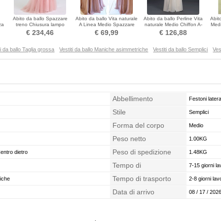
Abito da ballo Spazzare
Abito da ballo Vita naturale
Abito da ballo Perline Vita
Abit
za
treno Chiusura lampo
A Linea Medio Spazzare
naturale Medio Chiffon A-
Medi
Elegante Pera Palla
treno Sovrapposizione di
line Formale
lam
€ 234,46
€ 69,99
€ 126,88
pizzo
ti da ballo Taglia grossa
Vestiti da ballo Maniche asimmetriche
Vestiti da ballo Semplici
Ves
Abbellimento
Festoni latera
Stile
Semplici
Forma del corpo
Medio
Peso netto
1.00KG
Peso di spedizione
entro dietro
1.48KG
Tempo di
7-15 giorni la
confezionamento
Tempo di trasporto
iche
2-8 giorni lavo
Data di arrivo
08 / 17 / 2026