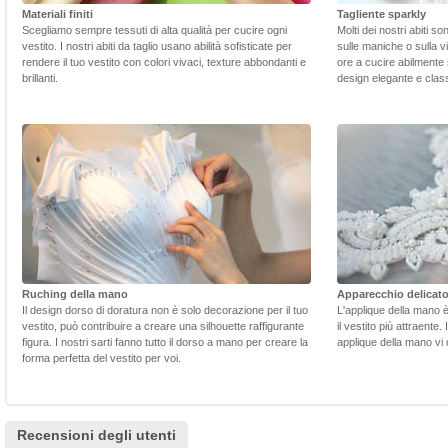
Materiali finiti
Tagliente sparkly
Scegliamo sempre tessuti di alta qualità per cucire ogni
Molti dei nostri abiti s
vestito. I nostri abiti da taglio usano abilità sofisticate per
sulle maniche o sulla v
rendere il tuo vestito con colori vivaci, texture abbondanti e
ore a cucire abilmente 
brillanti.
design elegante e class
Ruching della mano
Apparecchio delicat
Il design dorso di doratura non è solo decorazione per il tuo
L'applique della mano 
vestito, può contribuire a creare una silhouette raffigurante
il vestito più attraente.
figura. I nostri sarti fanno tutto il dorso a mano per creare la
applique della mano vi d
forma perfetta del vestito per voi.
Recensioni degli utenti