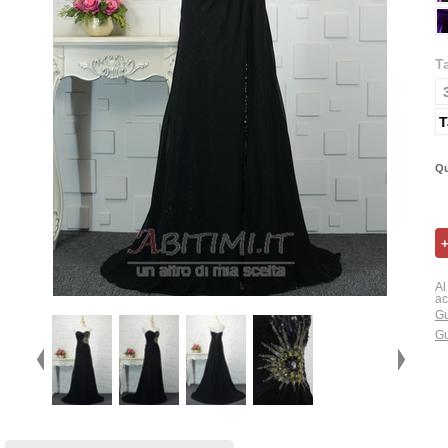
T
T
Qu
Al
ac
Gu
Gu