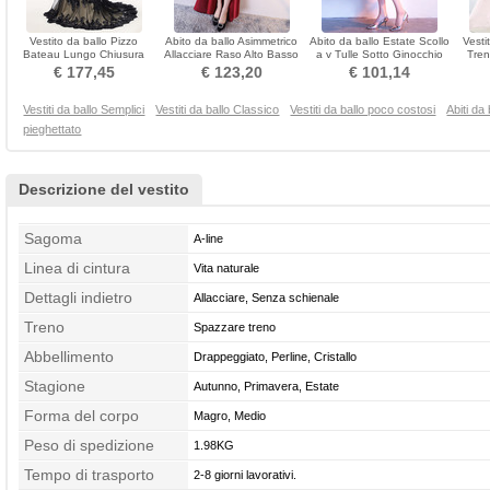
Vestito da ballo Pizzo
Abito da ballo Asimmetrico
Abito da ballo Estate Scollo
Vesti
Bateau Lungo Chiusura
Allacciare Raso Alto Basso
a v Tulle Sotto Ginocchio
Tren
lampo Sirena Ricamo
Banchetto
Maniche mezze
Pr
€ 177,45
€ 123,20
€ 101,14
Vestiti da ballo Semplici
Vestiti da ballo Classico
Vestiti da ballo poco costosi
Abiti da
pieghettato
Descrizione del vestito
Sagoma
A-line
Linea di cintura
Vita naturale
Dettagli indietro
Allacciare, Senza schienale
Treno
Spazzare treno
Abbellimento
Drappeggiato, Perline, Cristallo
Stagione
Autunno, Primavera, Estate
Forma del corpo
Magro, Medio
Peso di spedizione
1.98KG
Tempo di trasporto
2-8 giorni lavorativi.