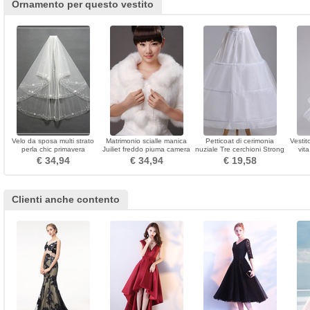
Ornamento per questo vestito
Velo da sposa multi strato
Matrimonio scialle manica
Petticoat di cerimonia
Vestit
perla chic primavera
Juiliet freddo piuma camera
nuziale Tre cerchioni Strong
vita
1/2 canale
Net Stretta del vestito pieno
dia
€ 34,94
€ 34,94
€ 19,58
regolabile
bic
Clienti anche contento