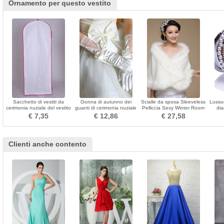
Ornamento per questo vestito
Sacchetto di vestiti da
Gonna di autunno dei
Scialle da sposa Sleeveless
Lussuo
cerimonia nuziale del vestito
guanti di cerimonia nuziale
Pelliccia Sexy Winter Room
di
di polvere di bianco grande
del tessuto del merletto di
pi
€ 7,35
€ 12,86
€ 27,58
lunga
fascino
Clienti anche contento