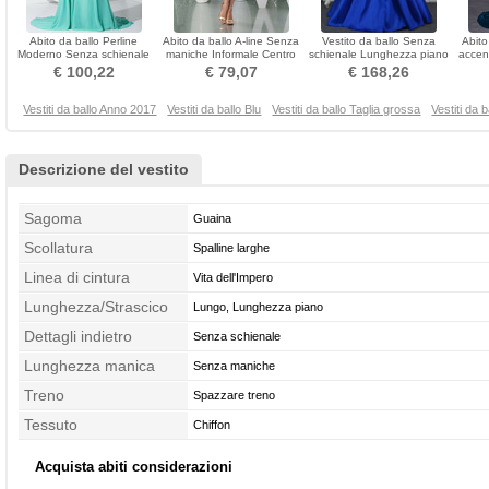
Abito da ballo Perline
Abito da ballo A-line Senza
Vestito da ballo Senza
Abito
Moderno Senza schienale
maniche Informale Centro
schienale Lunghezza piano
accen
Pavimento Chiffon
dietro Medio
A Linea Inverno
€ 100,22
€ 79,07
€ 168,26
Vestiti da ballo Anno 2017
Vestiti da ballo Blu
Vestiti da ballo Taglia grossa
Vestiti da 
Descrizione del vestito
Sagoma
Guaina
Scollatura
Spalline larghe
Linea di cintura
Vita dell'Impero
Lunghezza/Strascico
Lungo, Lunghezza piano
Dettagli indietro
Senza schienale
Lunghezza manica
Senza maniche
Treno
Spazzare treno
Tessuto
Chiffon
Acquista abiti considerazioni