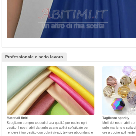
Professionale e serio lavoro
Materiali finiti
Tagliente sparkly
Scegliamo sempre tessuti di alta qualità per cucire ogni
Molti dei nostri abiti s
vestito. I nostri abiti da taglio usano abilità sofisticate per
sulle maniche o sulla v
rendere il tuo vestito con colori vivaci, texture abbondanti e
ore a cucire abilmente 