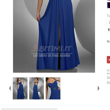
T
T
Qu
Al
ac
Gu
Gu