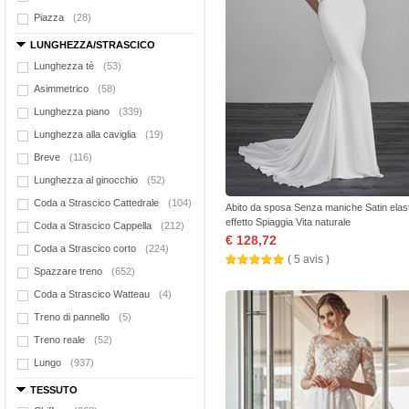
Piazza
(28)
LUNGHEZZA/STRASCICO
Lunghezza tè
(53)
Asimmetrico
(58)
Lunghezza piano
(339)
Lunghezza alla caviglia
(19)
Breve
(116)
Lunghezza al ginocchio
(52)
Coda a Strascico Cattedrale
(104)
Abito da sposa Senza maniche Satin elas
effetto Spiaggia Vita naturale
Coda a Strascico Cappella
(212)
€ 128,72
Coda a Strascico corto
(224)
( 5 avis )
Spazzare treno
(652)
Coda a Strascico Watteau
(4)
Treno di pannello
(5)
Treno reale
(52)
Lungo
(937)
TESSUTO