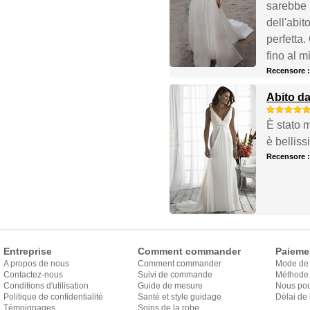
sarebbe p
dell'abit
perfetta.
fino al m
Recensore 
Abito da
È stato m
è belliss
Recensore 
Entreprise
Comment commander
Paieme
A propos de nous
Comment commander
Mode de
Contactez-nous
Suivi de commande
Méthode 
Conditions d'utilisation
Guide de mesure
Nous pou
Politique de confidentialité
Santé et style guidage
Délai de 
Témoignages
Soins de la robe