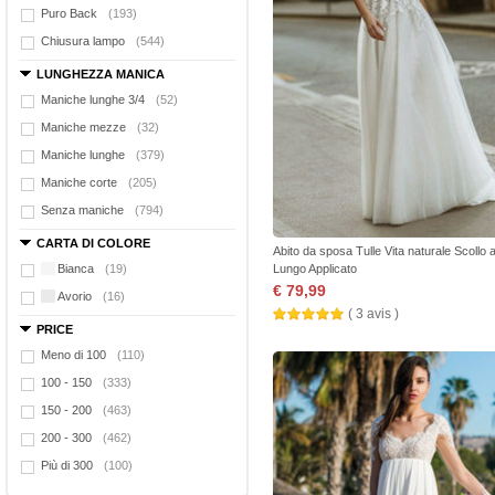
Puro Back
(193)
Chiusura lampo
(544)
LUNGHEZZA MANICA
Maniche lunghe 3/4
(52)
Maniche mezze
(32)
Maniche lunghe
(379)
Maniche corte
(205)
Senza maniche
(794)
CARTA DI COLORE
Abito da sposa Tulle Vita naturale Scollo 
Bianca
(19)
Lungo Applicato
€ 79,99
Avorio
(16)
( 3 avis )
PRICE
Meno di 100
(110)
100 - 150
(333)
150 - 200
(463)
200 - 300
(462)
Più di 300
(100)