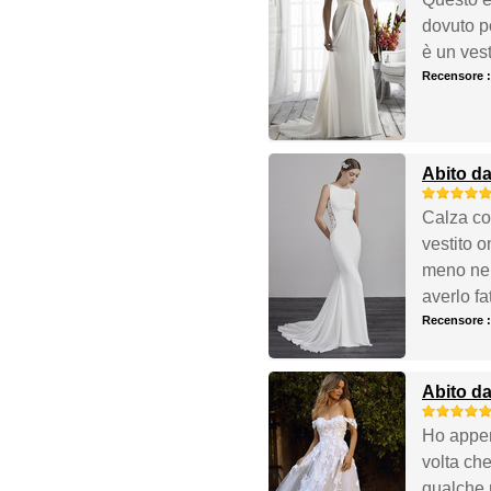
dovuto po
è un vest
Recensore 
Abito da
Calza com
vestito 
meno nel
averlo fa
Recensore 
Abito da
Ho appena
volta che
qualche 