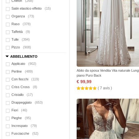
Chiffon
(268)
Satin elastico effetto
(15)
Organza
(73)
Raso
(378)
Taffettà
(9)
Tulle
(394)
Pizzo
(908)
ABBELLIMENTO
Applicato
(902)
Abito da sposa Vendita Vita naturale Lun
Perline
(489)
piano Puro Back
Con fiocchi
(119)
€ 99,99
Criss Cross
(8)
( 7 avis )
Cristallo
(17)
Drappeggiato
(653)
Fiori
(46)
Pieghe
(95)
Increspato
(79)
Fusciacche
(52)