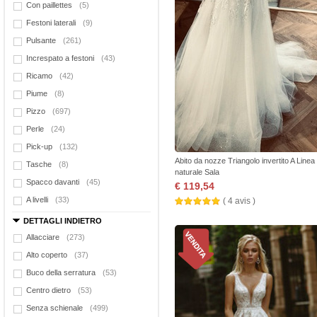
Con paillettes
(5)
Festoni laterali
(9)
Pulsante
(261)
Increspato a festoni
(43)
Ricamo
(42)
Piume
(8)
Pizzo
(697)
Perle
(24)
Pick-up
(132)
Abito da nozze Triangolo invertito A Linea 
Tasche
(8)
naturale Sala
Spacco davanti
(45)
€ 119,54
A livelli
(33)
( 4 avis )
DETTAGLI INDIETRO
Allacciare
(273)
Alto coperto
(37)
Buco della serratura
(53)
Centro dietro
(53)
Senza schienale
(499)