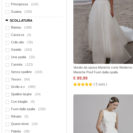
Principessa
(142)
Guaina
(155)
SCOLLATURA
Bateau
(168)
Cavezza
(4)
Collo alto
(35)
Gioiello
(163)
Una spalla
(25)
Canotta
(123)
Vestito da sposa Maniche corte Moderno
Senza spalline
(102)
Maniche Pouf Fuori dalla spalla
€ 89,99
Tesoro
(84)
( 5 avis )
Scollo a v
(485)
Spalline larghe
(24)
Con intaglio
(5)
Fuori dalla spalla
(230)
Ritratto
(5)
Queen Anne
(10)
Paletta
(38)