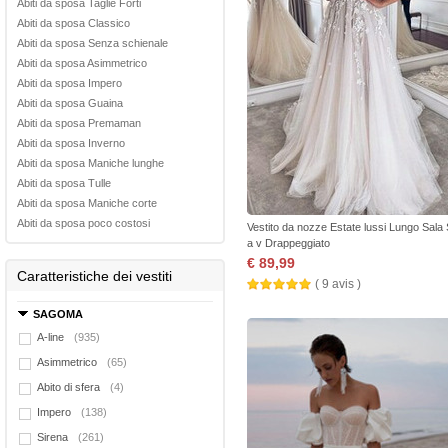
Abiti da sposa Taglie Forti
Abiti da sposa Classico
Abiti da sposa Senza schienale
Abiti da sposa Asimmetrico
Abiti da sposa Impero
Abiti da sposa Guaina
Abiti da sposa Premaman
Abiti da sposa Inverno
Abiti da sposa Maniche lunghe
Abiti da sposa Tulle
Abiti da sposa Maniche corte
Abiti da sposa poco costosi
Vestito da nozze Estate lussi Lungo Sala 
a v Drappeggiato
€ 89,99
Caratteristiche dei vestiti
( 9 avis )
SAGOMA
A-line
(935)
Asimmetrico
(65)
Abito di sfera
(4)
Impero
(138)
Sirena
(261)