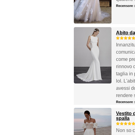
Recensore 
Abito da
Innanzitu
comunica
come prev
rinnovo d
taglia in
lol. L'ab
avessi do
rendere s
Recensore 
Vestito
spalla
Non so c