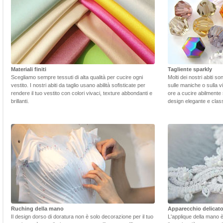
Materiali finiti
Tagliente sparkly
Scegliamo sempre tessuti di alta qualità per cucire ogni
Molti dei nostri abiti s
vestito. I nostri abiti da taglio usano abilità sofisticate per
sulle maniche o sulla v
rendere il tuo vestito con colori vivaci, texture abbondanti e
ore a cucire abilmente 
brillanti.
design elegante e class
Ruching della mano
Apparecchio delicat
Il design dorso di doratura non è solo decorazione per il tuo
L'applique della mano 