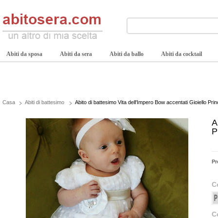
Abiti da sposa
Abiti da sera
Abiti da ballo
Abiti da cocktail
Casa
Abiti di battesimo
Abito di battesimo Vita dell'Impero Bow accentati Gioiello Pri
A
P
Pr
C
C