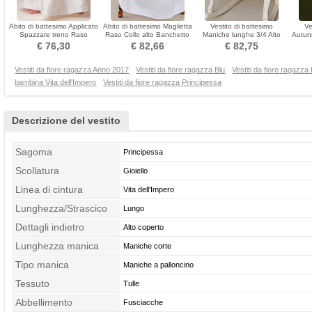
Abito di battesimo Applicato
Abito di battesimo Maglietta
Vestito di battesimo
Ve
Spazzare treno Raso
Raso Collo alto Banchetto
Maniche lunghe 3/4 Alto
Autun
Gioiello Formale
Lungo Alto coperto
coperto Berretto
€ 76,30
€ 82,66
€ 82,75
Vestiti da fiore ragazza Anno 2017
Vestiti da fiore ragazza Blu
Vestiti da fiore ragazza
bambina Vita dell'Impero
Vestiti da fiore ragazza Principessa
Descrizione del vestito
Sagoma
Principessa
Scollatura
Gioiello
Linea di cintura
Vita dell'Impero
Lunghezza/Strascico
Lungo
Dettagli indietro
Alto coperto
Lunghezza manica
Maniche corte
Tipo manica
Maniche a palloncino
Tessuto
Tulle
Abbellimento
Fusciacche