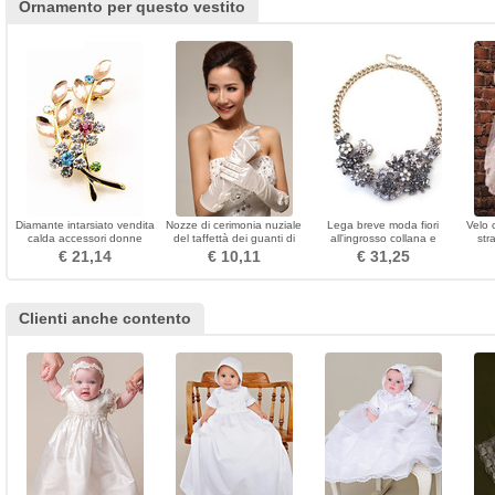
Ornamento per questo vestito
Diamante intarsiato vendita
Nozze di cerimonia nuziale
Lega breve moda fiori
Velo 
calda accessori donne
del taffettà dei guanti di
all'ingrosso collana e
str
accessori spilla a foglia di
cerimonia nuziale con gli
ciondolo
capel
€ 21,14
€ 10,11
€ 31,25
cristallo
orecchini eleganti
velo
Clienti anche contento