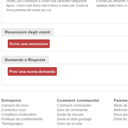
vestito, può contribuire a creare una silhouette raffigurante
il vestito più attraente.
figura. I nostri sarti fanno tutto il dorso a mano per creare la
applique della mano vi d
forma perfetta del vestito per voi.
Recensioni degli utenti
Domande e Risposte
Entreprise
Comment commander
Paieme
A propos de nous
Comment commander
Mode de
Contactez-nous
Suivi de commande
Méthode 
Conditions d'utilisation
Guide de mesure
Nous pou
Politique de confidentialité
Santé et style guidage
Délai de 
Témoignages
Soins de la robe