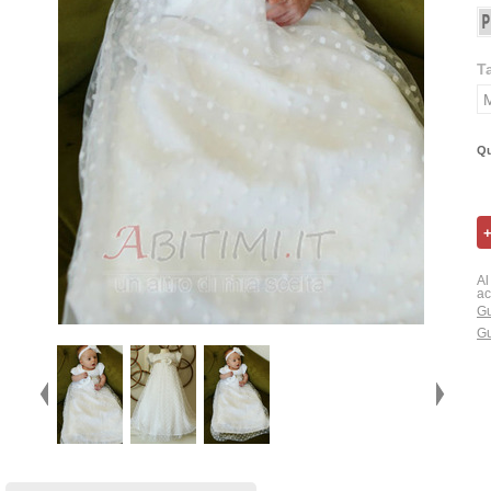
T
Qu
Al
ac
Gu
Gu