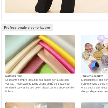
Professionale e serio lavoro
Materiali finiti
Tagliente sparkly
Scegliamo sempre tessuti di alta qualità per cucire ogni
Molti dei nostri abiti s
vestito. I nostri abiti da taglio usano abilità sofisticate per
sulle maniche o sulla v
rendere il tuo vestito con colori vivaci, texture abbondanti e
ore a cucire abilmente 
brillanti.
design elegante e class