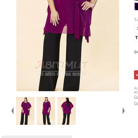
T
T
Qu
Al
ac
Gu
Gu