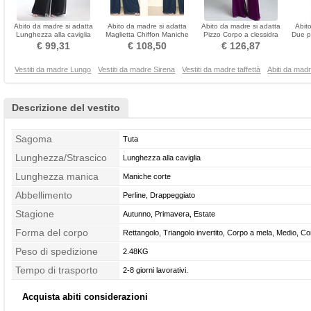
Abito da madre si adatta
Abito da madre si adatta
Abito da madre si adatta
Abit
Lunghezza alla caviglia
Maglietta Chiffon Maniche
Pizzo Corpo a clessidra
Due p
Formale Piazza
lunghe Tuta
Tuta Pizzo Delicato
Tu
€ 99,31
€ 108,50
€ 126,87
Vestiti da madre Lungo
Vestiti da madre Sirena
Vestiti da madre taffettà
Abiti da madr
Descrizione del vestito
Sagoma
Tuta
Lunghezza/Strascico
Lunghezza alla caviglia
Lunghezza manica
Maniche corte
Abbellimento
Perline, Drappeggiato
Stagione
Autunno, Primavera, Estate
Forma del corpo
Rettangolo, Triangolo invertito, Corpo a mela, Medio, Co
Peso di spedizione
clessidra
2.48KG
Tempo di trasporto
2-8 giorni lavorativi.
Acquista abiti considerazioni