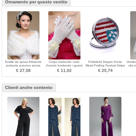
Ornamento per questo vestito
Scialle da sposa Attraente
Corpo traslucido corto
Pubblicità Doppio fronte
Vestit
pulsante autunno senza
d'avorio bordando i guanti
Metal Folding Festival Stripe
vita 
maniche
di nozze
Piccolo Specchio
rims P
€ 27,58
€ 11,02
€ 25,74
Clienti anche contento