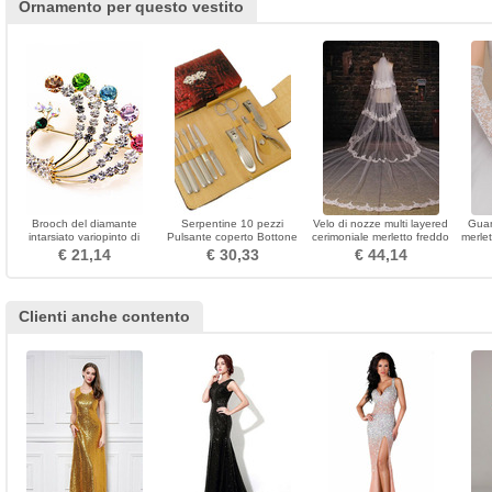
Ornamento per questo vestito
Brooch del diamante
Serpentine 10 pezzi
Velo di nozze multi layered
Guan
intarsiato variopinto di
Pulsante coperto Bottone
cerimoniale merletto freddo
merlet
pavone di temperamento
Top Clippers di affari di
pizzo lungo tessuto
€ 21,14
€ 30,33
€ 44,14
grado grado
Clienti anche contento