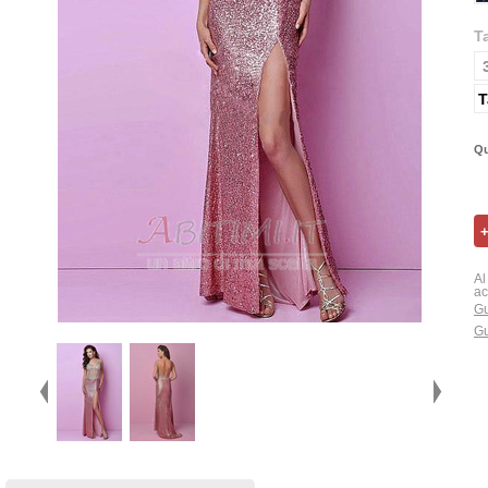
T
T
Qu
Al
ac
Gu
Gu