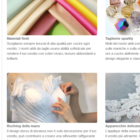
Materiali finiti
Tagliente sparkly
Scegliamo sempre tessuti di alta qualità per cucire ogni
Molti dei nostri abiti s
vestito. I nostri abiti da taglio usano abilità sofisticate per
sulle maniche o sulla v
rendere il tuo vestito con colori vivaci, texture abbondanti e
ore a cucire abilmente 
brillanti.
design elegante e class
Ruching della mano
Apparecchio delicat
Il design dorso di doratura non è solo decorazione per il tuo
L'applique della mano 
vestito, può contribuire a creare una silhouette raffigurante
il vestito più attraente.