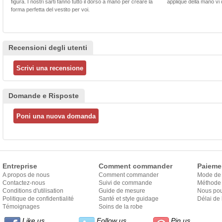
figura. I nostri sarti fanno tutto il dorso a mano per creare la
applique della mano vi d
forma perfetta del vestito per voi.
Recensioni degli utenti
Domande e Risposte
Entreprise
Comment commander
Paieme
A propos de nous
Comment commander
Mode de
Contactez-nous
Suivi de commande
Méthode 
Conditions d'utilisation
Guide de mesure
Nous pou
Politique de confidentialité
Santé et style guidage
Délai de 
Témoignages
Soins de la robe
Like us
Follow us
Pin us