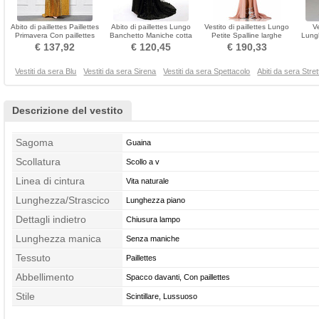
Abito di paillettes Paillettes
Abito di paillettes Lungo
Vestito di paillettes Lungo
Ve
Primavera Con paillettes
Banchetto Maniche cotta
Petite Spalline larghe
Lung
colletto Peter pan
Con paillettes
Senza maniche
Co
€ 137,92
€ 120,45
€ 190,33
Vestiti da sera Blu
Vestiti da sera Sirena
Vestiti da sera Spettacolo
Abiti da sera Stret
Descrizione del vestito
Sagoma
Guaina
Scollatura
Scollo a v
Linea di cintura
Vita naturale
Lunghezza/Strascico
Lunghezza piano
Dettagli indietro
Chiusura lampo
Lunghezza manica
Senza maniche
Tessuto
Paillettes
Abbellimento
Spacco davanti, Con paillettes
Stile
Scintillare, Lussuoso