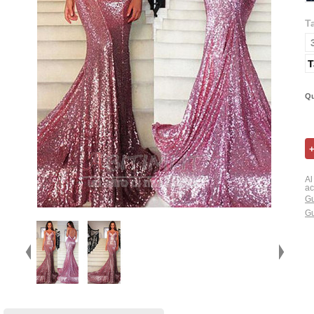
T
T
Qu
Al
ac
Gu
Gu