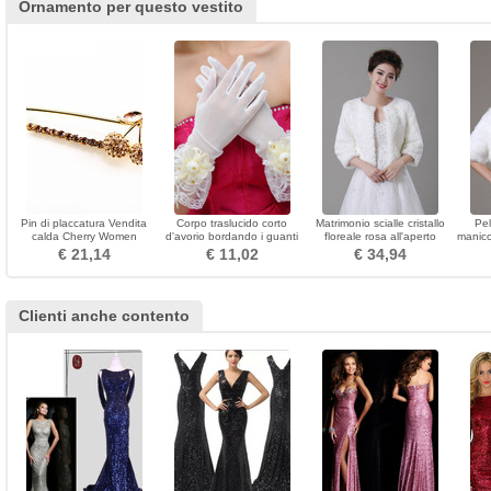
Ornamento per questo vestito
Pin di placcatura Vendita
Corpo traslucido corto
Matrimonio scialle cristallo
Pel
calda Cherry Women
d'avorio bordando i guanti
floreale rosa all'aperto
manico
Brooch
di nozze
semplice autunno
dello
€ 21,14
€ 11,02
€ 34,94
nuzial
Clienti anche contento