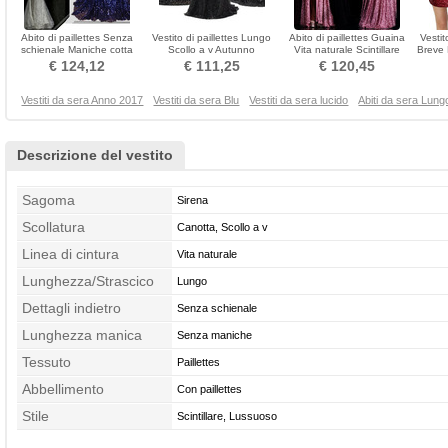
Abito di paillettes Senza
Vestito di paillettes Lungo
Abito di paillettes Guaina
Vestit
schienale Maniche cotta
Scollo a v Autunno
Vita naturale Scintillare
Breve 
Lussuoso Cameriera di
Banchetto Senza maniche
Lungo Autunno
€ 124,12
€ 111,25
€ 120,45
mare
Vestiti da sera Anno 2017
Vestiti da sera Blu
Vestiti da sera lucido
Abiti da sera Lung
Descrizione del vestito
Sagoma
Sirena
Scollatura
Canotta, Scollo a v
Linea di cintura
Vita naturale
Lunghezza/Strascico
Lungo
Dettagli indietro
Senza schienale
Lunghezza manica
Senza maniche
Tessuto
Paillettes
Abbellimento
Con paillettes
Stile
Scintillare, Lussuoso