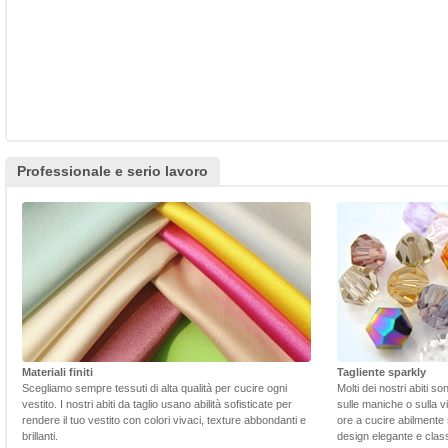
Professionale e serio lavoro
Materiali finiti
Tagliente sparkly
Scegliamo sempre tessuti di alta qualità per cucire ogni
Molti dei nostri abiti s
vestito. I nostri abiti da taglio usano abilità sofisticate per
sulle maniche o sulla v
rendere il tuo vestito con colori vivaci, texture abbondanti e
ore a cucire abilmente 
brillanti.
design elegante e class