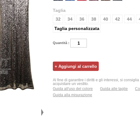
Taglia
32
34
36
38
40
42
44
Taglia personalizzata
Quantità :
Al fine di garantire i diritti e gli interessi, si consigl
acquistare un vestito.
Guida all'uso del colore
Guida alle taglie
Con
Guida alla misurazione