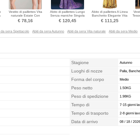
o
Vestito di paillettes Vita
Abito di paillettes Lungo
Abito di paillettes A Linea
Vest
a
naturale Estate Con
Senza maniche Singola
Banchetto Elegante Vita
Tesor
paillettes Stellato
spalla Medio Guaina
naturale Paillettes
€ 78,16
€ 120,45
€ 111,25
i da sera Spettacolo
Abiti da sera Autunno
Abiti da sera Vita naturale
Abiti da sera Medio
Stagione
Autunno
Luoghi di nozze
Palla, Banche
Forma del corpo
Medio
Peso netto
1.50KG
Peso di spedizione
1.98KG
Tempo di
7-15 giorni la
confezionamento
Tempo di trasporto
2-8 giorni lavo
Data di arrivo
08 / 18 / 2026