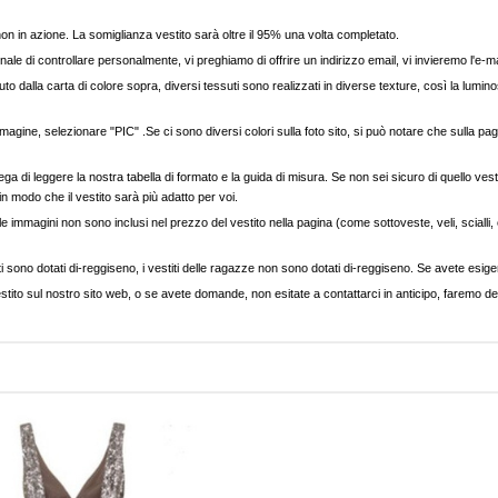
, non in azione. La somiglianza vestito sarà oltre il 95% una volta completato.
nale di controllare personalmente, vi preghiamo di offrire un indirizzo email, vi invieremo l'e-ma
to dalla carta di colore sopra, diversi tessuti sono realizzati in diverse texture, così la luminos
agine, selezionare "PIC" .Se ci sono diversi colori sulla foto sito, si può notare che sulla pag
ega di leggere la nostra tabella di formato e la guida di misura. Se non sei sicuro di quello vest
 in modo che il vestito sarà più adatto per voi.
e immagini non sono inclusi nel prezzo del vestito nella pagina (come sottoveste, veli, scialli, cap
ti sono dotati di-reggiseno, i vestiti delle ragazze non sono dotati di-reggiseno. Se avete esigenz
stito sul nostro sito web, o se avete domande, non esitate a contattarci in anticipo, faremo del