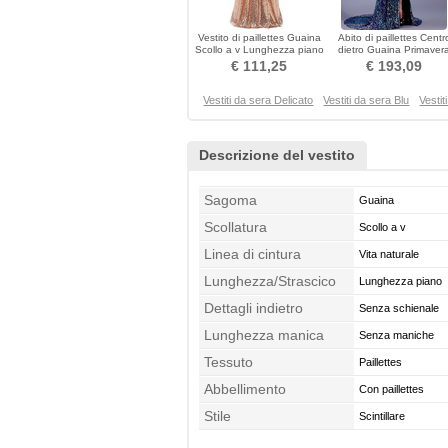
Vestito di paillettes Guaina
Abito di paillettes Centr
Scollo a v Lunghezza piano
dietro Guaina Primaver
Vita naturale
Con paillettes
€ 111,25
€ 193,09
Vestiti da sera Delicato
Vestiti da sera Blu
Vestit
Descrizione del vestito
Sagoma
Guaina
Scollatura
Scollo a v
Linea di cintura
Vita naturale
Lunghezza/Strascico
Lunghezza piano
Dettagli indietro
Senza schienale
Lunghezza manica
Senza maniche
Tessuto
Paillettes
Abbellimento
Con paillettes
Stile
Scintillare