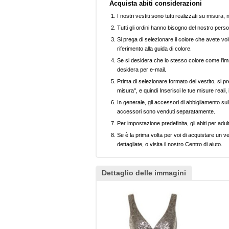
Acquista abiti considerazioni
I nostri vestiti sono tutti realizzati su misura
Tutti gli ordini hanno bisogno del nostro perso
Si prega di selezionare il colore che avete volu
riferimento alla guida di colore.
Se si desidera che lo stesso colore come l'imm
desidera per e-mail.
Prima di selezionare formato del vestito, si pr
misura", e quindi Inserisci le tue misure reali,
In generale, gli accessori di abbigliamento sull
accessori sono venduti separatamente.
Per impostazione predefinita, gli abiti per adul
Se è la prima volta per voi di acquistare un ve
dettagliate, o visita il nostro Centro di aiuto.
Dettaglio delle immagini