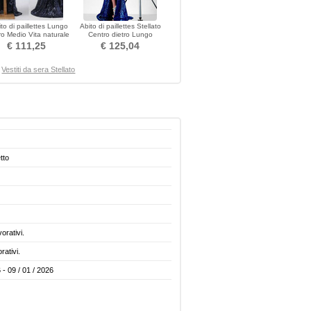
ito di paillettes Lungo
Abito di paillettes Stellato
o Medio Vita naturale
Centro dietro Lungo
Banchetto
Primavera Stretto
€ 111,25
€ 125,04
Vestiti da sera Stellato
tto
vorativi.
rativi.
 - 09 / 01 / 2026