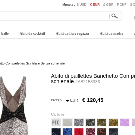
Moneta :
$ USD
€ EUR
£ GBP
₣ CHF
$ 
 ballo
Abiti da cocktail
Abiti da fiore ragazza
Abiti da madre
etto Con paillettes Scintillare Senza schienale
Abito di paillettes Banchetto Con pa
schienale
#AB2158386
€ 120,45
Prezzo
EUR
Colore