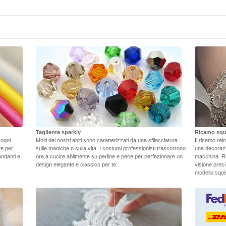
Tagliente sparkly
Ricamo squ
 ogni
Molti dei nostri abiti sono caratterizzati da una sfilacciatura
Il ricamo rei
ate per
sulle maniche o sulla vita. I costumi professionisti trascorrono
una decorazi
ondanti e
ore a cucire abilmente su perline e perle per perfezionare un
macchina. Ri
design elegante e classico per te.
visione preci
modello squisi