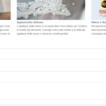
Apparecchio delicato
Veloce e S
er il tuo
L'applique della mano è un particolare mozzafiato per rendere
Noi partneramo
figurante
il vestito più attraente. Il design unico del vestito e la delicata
internaziona
 creare la
applique della mano vi daranno vestiti perfetti.
consegna sic