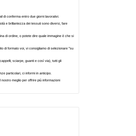
il di conferma entro due giorni lavorativi.
ità e brillantezza dei tessuti sono diversi, fare
ina di ordine, o potete dire quale immagine è che si
ito di formato voi, vi consigliamo di selezionare "su
pelli, sciarpe, guanti e così via), tutti gli
e particolari, ci informi in anticipo.
 nostro meglio per offrire più informazioni