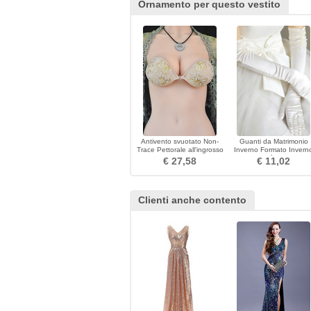
Ornamento per questo vestito
Antivento svuotato Non-
Guanti da Matrimonio
Trace Pettorale all'ingrosso
Inverno Formato Invern
Incolla Invisible
Taffetà Room
€ 27,58
€ 11,02
Clienti anche contento