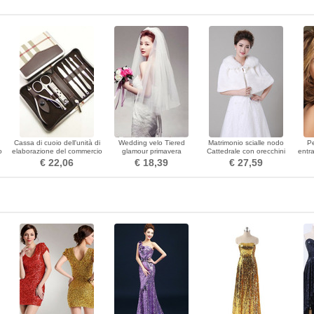
Cassa di cuoio dell'unità di
Wedding velo Tiered
Matrimonio scialle nodo
P
o
elaborazione del commercio
glamour primavera
Cattedrale con orecchini
entra
dell'acciaio chiodo del
formali autunno
40
€ 22,06
€ 18,39
€ 27,59
grado superiore