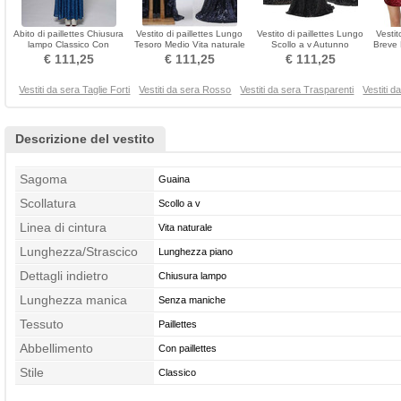
Abito di paillettes Chiusura
Vestito di paillettes Lungo
Vestito di paillettes Lungo
Vestit
lampo Classico Con
Tesoro Medio Vita naturale
Scollo a v Autunno
Breve 
paillettes Senza maniche
Banchetto
Banchetto Senza maniche
€ 111,25
€ 111,25
€ 111,25
Vestiti da sera Taglie Forti
Vestiti da sera Rosso
Vestiti da sera Trasparenti
Vestiti d
Descrizione del vestito
Sagoma
Guaina
Scollatura
Scollo a v
Linea di cintura
Vita naturale
Lunghezza/Strascico
Lunghezza piano
Dettagli indietro
Chiusura lampo
Lunghezza manica
Senza maniche
Tessuto
Paillettes
Abbellimento
Con paillettes
Stile
Classico