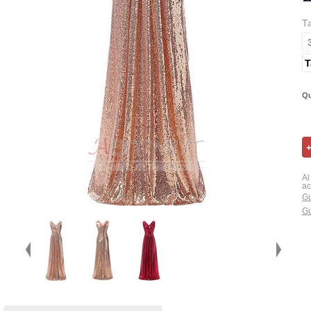
T
T
Qu
Al
ac
Gu
Gu