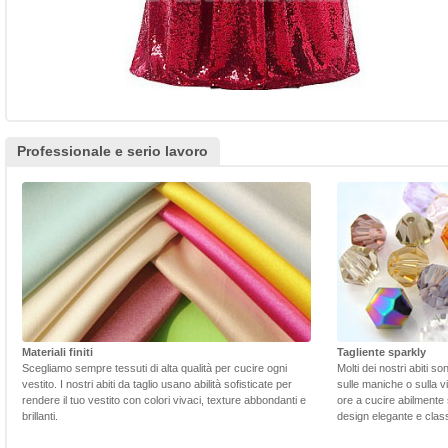
Professionale e serio lavoro
Materiali finiti
Tagliente sparkly
Scegliamo sempre tessuti di alta qualità per cucire ogni
Molti dei nostri abiti s
vestito. I nostri abiti da taglio usano abilità sofisticate per
sulle maniche o sulla v
rendere il tuo vestito con colori vivaci, texture abbondanti e
ore a cucire abilmente 
brillanti.
design elegante e class