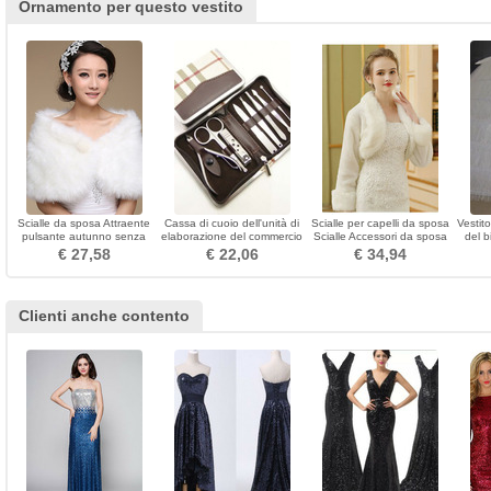
Ornamento per questo vestito
Scialle da sposa Attraente
Cassa di cuoio dell'unità di
Scialle per capelli da sposa
Vestit
pulsante autunno senza
elaborazione del commercio
Scialle Accessori da sposa
del b
maniche
dell'acciaio chiodo del
Scialle autunno inverno a
lungo 
€ 27,58
€ 22,06
€ 34,94
grado superiore
maniche lunghe spesse
Clienti anche contento