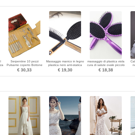
l
Serpentine 10 pezzi
Massaggio manico in legno
massaggio di plastica viola
Cal
nza
Pulsante coperto Bottone
plastica nero anti-statica
cura di salute ovale piccolo
n
Top Clippers di affari di
salute piccolo specchio &
specchio & pettine
Expan
€ 30,33
€ 19,30
€ 18,38
grado grado
pettine