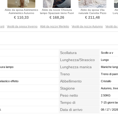
Abito da sposa Asimmetrico
Abito da nozze Chiusura
Abito da sposa Vita
Ab
Asimmetrico Autunno
lampo Spazzare treno Fuori
naturale Canotta Pizzo
Lung
Chiusura lampo
dalla spalla
Lungo Stretto Chiusura
€ 110,33
€ 168,26
€ 211,48
lampo
orti
Vestiti da sposa Inverno
Abiti da nozze Merletto
Vestiti da nozze Autunno
Vestiti d
Scollatura
Scollo a v
Lunghezza/Strascico
Lungo
Lunghezza manica
usura lampo
Maniche lun
Treno
Treno di pann
Abbellimento
elastico effetto
Cristallo
Stagione
Autunno, Inv
Peso netto
2.50KG
Tempo di
7-15 giorni la
confezionamento
Data di arrivo
i.
08 / 17 / 2026