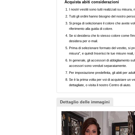
Acquista abiti considerazioni
I nostri vestiti sono tutti realizzati su misura
Tutti gli ordini hanno bisogno del nostro perso
Si prega di selezionare il colore che avete volu
riferimento alla guida di colore.
Se si desidera che lo stesso colore come l'imm
desidera per e-mail.
Prima di selezionare formato del vestito, si pr
misura", e quindi Inserisci le tue misure reali,
In generale, gli accessori di abbigliamento sull
accessori sono venduti separatamente.
Per impostazione predefinita, gli abiti per adul
Se è la prima volta per voi di acquistare un ve
dettagliate, o visita il nostro Centro di aiuto.
Dettaglio delle immagini