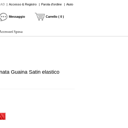
CAD
|
Accesso & Registro
|
Parola d'ordine
|
Aiuto
Messaggio
Carrello ( 0 )
Accessori Sposa
ata Guaina Satin elastico