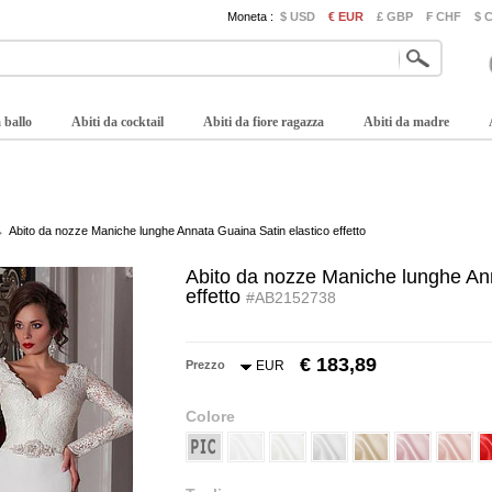
Moneta :
$ USD
€ EUR
£ GBP
₣ CHF
$ 
 ballo
Abiti da cocktail
Abiti da fiore ragazza
Abiti da madre
Abito da nozze Maniche lunghe Annata Guaina Satin elastico effetto
Abito da nozze Maniche lunghe Ann
effetto
#AB2152738
€ 183,89
Prezzo
EUR
Colore