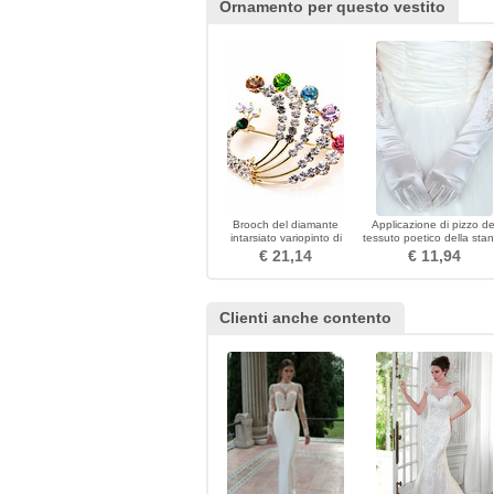
Ornamento per questo vestito
Brooch del diamante
Applicazione di pizzo de
intarsiato variopinto di
tessuto poetico della sta
pavone di temperamento
del partito dei guanti di
€ 21,14
€ 11,94
cerimonia nuziale
Clienti anche contento