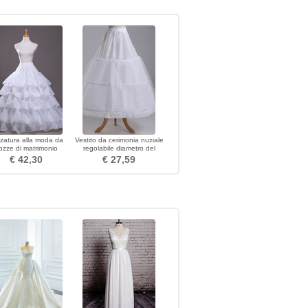
zatura alla moda da
Vestito da cerimonia nuziale
ozze di matrimonio
regolabile diametro del
d Taffetà di poliestere
petticoat di cerimonia
€ 42,30
€ 27,59
nuziale Tre cerchioni