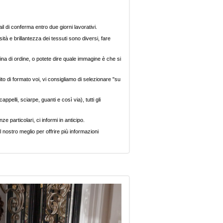
il di conferma entro due giorni lavorativi.
ità e brillantezza dei tessuti sono diversi, fare
ina di ordine, o potete dire quale immagine è che si
ito di formato voi, vi consigliamo di selezionare "su
pelli, sciarpe, guanti e così via), tutti gli
e particolari, ci informi in anticipo.
 nostro meglio per offrire più informazioni