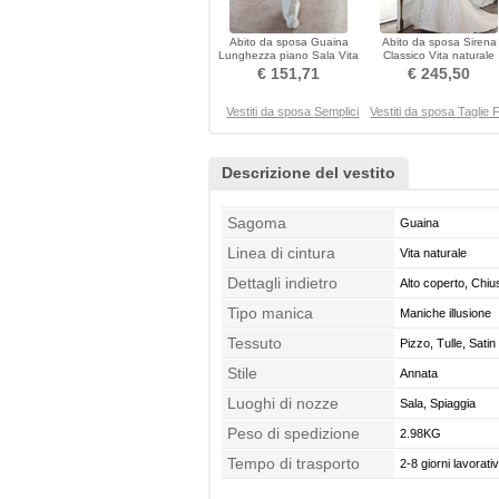
Abito da sposa Guaina
Abito da sposa Sirena
Lunghezza piano Sala Vita
Classico Vita naturale
naturale Puro Back
Chiusura lampo Pizzo
€ 151,71
€ 245,50
Vestiti da sposa Semplici
Vestiti da sposa Taglie F
Descrizione del vestito
Sagoma
Guaina
Linea di cintura
Vita naturale
Dettagli indietro
Alto coperto, Chi
Tipo manica
Maniche illusione
Tessuto
Pizzo, Tulle, Satin 
Stile
Annata
Luoghi di nozze
Sala, Spiaggia
Peso di spedizione
2.98KG
Tempo di trasporto
2-8 giorni lavorativ