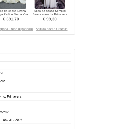
ito da sposa Sirena
Abito da sposa Semplici
o Perline Medio Vita
Senza maniche Primavera
naturale Pizzo
Scollo a v Vita naturale
€ 391,70
€ 99,30
a sposa Treno di pannello
Abiti da nozze Cristallo
ghe
ello
erno, Primavera
vorativi.
 - 08 / 31 / 2026