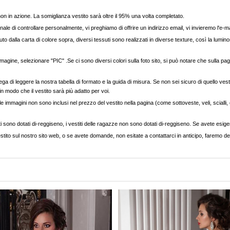
, non in azione. La somiglianza vestito sarà oltre il 95% una volta completato.
nale di controllare personalmente, vi preghiamo di offrire un indirizzo email, vi invieremo l'e-ma
to dalla carta di colore sopra, diversi tessuti sono realizzati in diverse texture, così la luminos
agine, selezionare "PIC" .Se ci sono diversi colori sulla foto sito, si può notare che sulla pag
ega di leggere la nostra tabella di formato e la guida di misura. Se non sei sicuro di quello vest
 in modo che il vestito sarà più adatto per voi.
e immagini non sono inclusi nel prezzo del vestito nella pagina (come sottoveste, veli, scialli, cap
ti sono dotati di-reggiseno, i vestiti delle ragazze non sono dotati di-reggiseno. Se avete esigenz
stito sul nostro sito web, o se avete domande, non esitate a contattarci in anticipo, faremo del