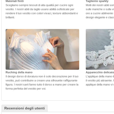
Materiali finiti
Tagliente sparkly
Scegliamo sempre tessuti di alta qualità per cucire ogni
Molti dei nostri abiti s
vestito. I nostri abiti da taglio usano abilità sofisticate per
sulle maniche o sulla v
rendere il tuo vestito con colori vivaci, texture abbondanti e
ore a cucire abilmente 
brillanti.
design elegante e class
Ruching della mano
Apparecchio delicat
Il design dorso di doratura non è solo decorazione per il tuo
L'applique della mano 
vestito, può contribuire a creare una silhouette raffigurante
il vestito più attraente.
figura. I nostri sarti fanno tutto il dorso a mano per creare la
applique della mano vi d
forma perfetta del vestito per voi.
Recensioni degli utenti