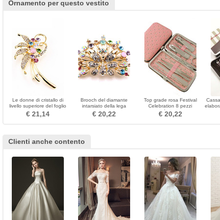
Ornamento per questo vestito
Le donne di cristallo di
Brooch del diamante
Top grade rosa Festival
Cassa 
livello superiore del foglio
intarsiato della lega
Celebration 8 pezzi
elabor
del diamante intarsiato
splendida del grado
Pubblicità Nail Clippers
del
€ 21,14
€ 20,22
€ 20,22
fioriscono il brooch
superiore di Phoenix
Clienti anche contento