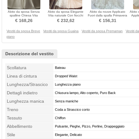
Abito da sposa Senza
Abito da sposa Elegante
Abito da nozze Applicato
Abito 
spalline Chiesa Vita
Vita naturale Con fiocchi
Fuori dalla spalla Primavera
Appli
naturale Strascico Reale
Primavera Maniche mezze
Chiesa Sovrapposizione di
€ 168,26
€ 232,62
€ 156,31
pizzo
Vestiti da sposa Breve
Vestiti da sposa Guaina
Vestiti da sposa Premaman
Vestiti 
piano
Descrizione del vestito
Scollatura
Bateau
Linea di cintura
Dropped Waist
Lunghezza/Strascico
Lunghezza piano
Dettagli indietro
Chiusura lampo, Alto coperto, Puro Back
Lunghezza manica
Senza maniche
Treno
Coda a Strascico corto
Tessuto
Chiffon
Abbellimento
Pulsante, Pieghe, Pizzo, Perline, Drappeggiato
Stile
Elegante, Delicato