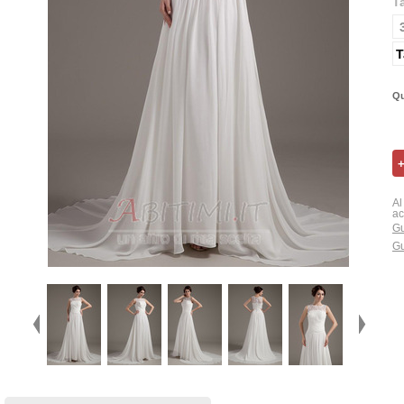
T
T
Qu
Al
ac
Gu
Gu