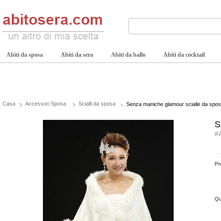
Abiti da sposa
Abiti da sera
Abiti da ballo
Abiti da cocktail
Casa
Accessori Sposa
Scialli da sposa
Senza maniche glamour scialle da spo
S
#
Pr
Qu