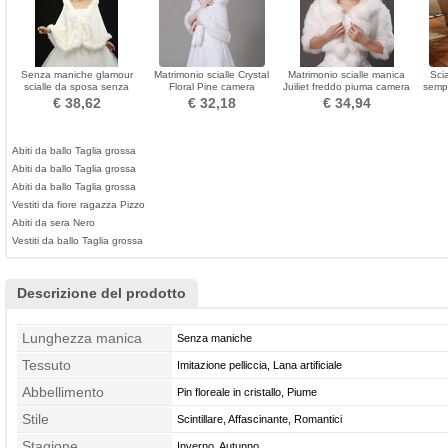
Senza maniche glamour
Matrimonio scialle Crystal
Matrimonio scialle manica
Scia
scialle da sposa senza
Floral Pine camera
Juiliet freddo piuma camera
sempl
maniche
romantica
1/2 canale
da 
€ 38,62
€ 32,18
€ 34,94
Abiti da ballo Taglia grossa
Abiti da ballo Taglia grossa
Abiti da ballo Taglia grossa
Vestiti da fiore ragazza Pizzo
Abiti da sera Nero
Vestiti da ballo Taglia grossa
Descrizione del prodotto
Lunghezza manica
Senza maniche
Tessuto
Imitazione pelliccia, Lana artificiale
Abbellimento
Pin floreale in cristallo, Piume
Stile
Scintillare, Affascinante, Romantici
Stagione
Inverno, Autunno