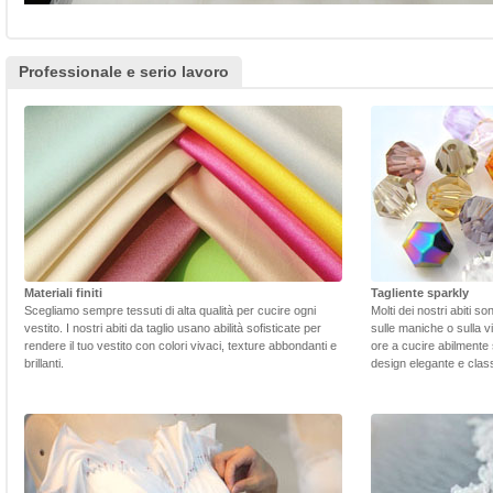
Professionale e serio lavoro
Materiali finiti
Tagliente sparkly
Scegliamo sempre tessuti di alta qualità per cucire ogni
Molti dei nostri abiti s
vestito. I nostri abiti da taglio usano abilità sofisticate per
sulle maniche o sulla v
rendere il tuo vestito con colori vivaci, texture abbondanti e
ore a cucire abilmente 
brillanti.
design elegante e class