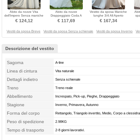
Abito da nozze Vita
Abito da nozze
Vestito da sposa Maniche
Abi
dell'Impero Senza maniche
Drappeggiato Coda A
lunghe 3/4 All Aperto
spa
Primavera Coda a Strascico
Strascico Cappella Senza
Applicato Medio
Se
€ 124,12
€ 117,69
€ 167,34
corto
schienale
Vestiti da sposa Breve
Vestiti da sposa Senza schienale
Vestiti da sposa Inverno
Ve
Descrizione del vestito
Sagoma
A-line
Linea di cintura
Vita naturale
Dettagli indietro
Senza schienale
Treno
Treno reale
Abbellimento
Increspato, Pick-up, Pieghe, Drappeggiato
Stagione
Inverno, Primavera, Autunno
Forma del corpo
Rettangolo, Triangolo invertito, Medio, Corpo a clessidra
Peso di spedizione
2.98KG
Tempo di trasporto
2-8 giorni lavorativi.