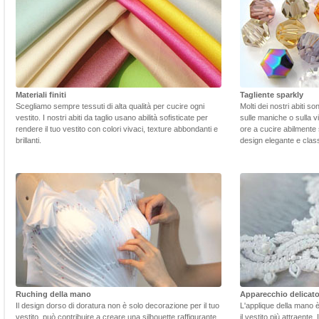
Materiali finiti
Tagliente sparkly
Scegliamo sempre tessuti di alta qualità per cucire ogni
Molti dei nostri abiti s
vestito. I nostri abiti da taglio usano abilità sofisticate per
sulle maniche o sulla v
rendere il tuo vestito con colori vivaci, texture abbondanti e
ore a cucire abilmente 
brillanti.
design elegante e class
Ruching della mano
Apparecchio delicat
Il design dorso di doratura non è solo decorazione per il tuo
L'applique della mano 
vestito, può contribuire a creare una silhouette raffigurante
il vestito più attraente.