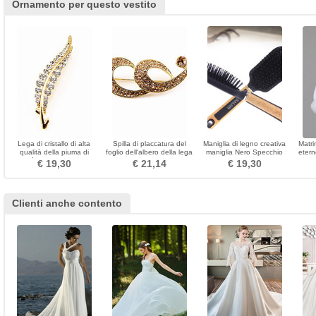
Ornamento per questo vestito
Lega di cristallo di alta
Spilla di placcatura del
Maniglia di legno creativa
Matri
qualità della piuma di
foglio dell'albero della lega
maniglia Nero Specchio
etern
qualità Spilla superiore di
della decorazione di vendita
massaggio all'ingrosso di
€ 19,30
€ 21,14
€ 19,30
grado
calda di modo
massaggio
Clienti anche contento