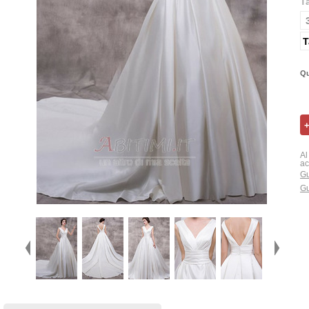
T
T
Qu
Al
ac
Gu
Gu