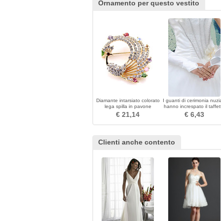
Ornamento per questo vestito
Diamante intarsiato colorato
I guanti di cerimonia nuzi
lega spilla in pavone
hanno increspato il taffet
romantico della spiaggia 
€ 21,14
€ 6,43
autunno
Clienti anche contento