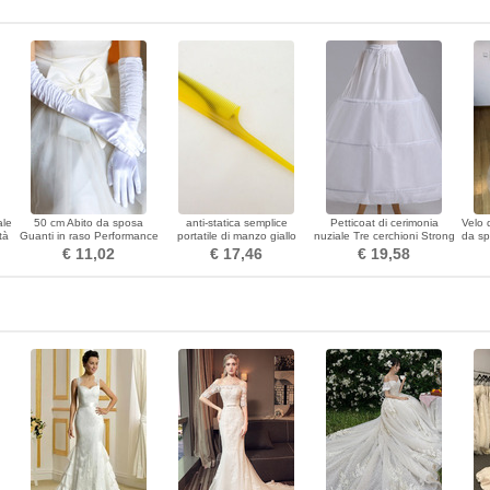
ale
50 cm Abito da sposa
anti-statica semplice
Petticoat di cerimonia
Velo 
tà
Guanti in raso Performance
portatile di manzo giallo
nuziale Tre cerchioni Strong
da sp
di
Stage Performance Guanti
tendine piccolo specchio &
Net Stretta del vestito pieno
€ 11,02
€ 17,46
€ 19,58
lunghi da donna
pettine
regolabile