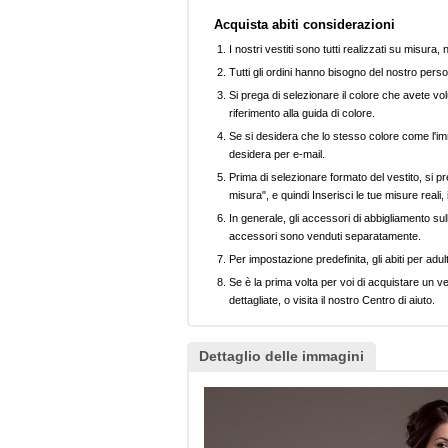
Acquista abiti considerazioni
I nostri vestiti sono tutti realizzati su misura
Tutti gli ordini hanno bisogno del nostro perso
Si prega di selezionare il colore che avete volu
riferimento alla guida di colore.
Se si desidera che lo stesso colore come l'imm
desidera per e-mail.
Prima di selezionare formato del vestito, si pr
misura", e quindi Inserisci le tue misure reali,
In generale, gli accessori di abbigliamento sull
accessori sono venduti separatamente.
Per impostazione predefinita, gli abiti per adul
Se è la prima volta per voi di acquistare un ve
dettagliate, o visita il nostro Centro di aiuto.
Dettaglio delle immagini