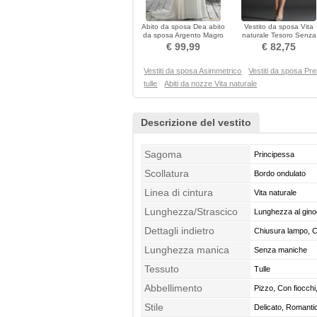
Abito da sposa Dea abito
Vestito da sposa Vita
da sposa Argento Magro
naturale Tesoro Senza
Romantici Vita alta
maniche Organza Brev
€ 99,99
€ 82,75
Vestiti da sposa Asimmetrico
Vestiti da sposa P
tulle
Abiti da nozze Vita naturale
Descrizione del vestito
Sagoma
Principessa
Scollatura
Bordo ondulato
Linea di cintura
Vita naturale
Lunghezza/Strascico
Lunghezza al gino
Dettagli indietro
Chiusura lampo, C
Lunghezza manica
Senza maniche
Tessuto
Tulle
Abbellimento
Pizzo, Con fiocchi
Stile
Delicato, Romantic