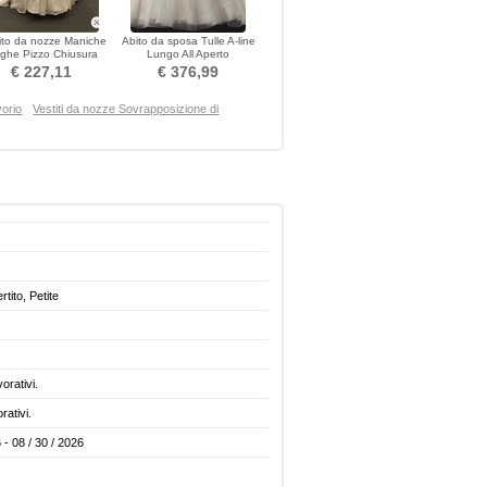
ito da nozze Maniche
Abito da sposa Tulle A-line
nghe Pizzo Chiusura
Lungo All Aperto
ampo Vita naturale
Sovrapposizione di pizzo
€ 227,11
€ 376,99
vorio
Vestiti da nozze Sovrapposizione di
rtito, Petite
vorativi.
rativi.
 - 08 / 30 / 2026