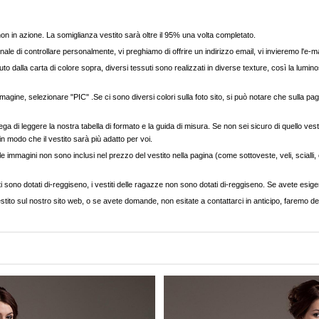
, non in azione. La somiglianza vestito sarà oltre il 95% una volta completato.
nale di controllare personalmente, vi preghiamo di offrire un indirizzo email, vi invieremo l'e-ma
to dalla carta di colore sopra, diversi tessuti sono realizzati in diverse texture, così la luminos
agine, selezionare "PIC" .Se ci sono diversi colori sulla foto sito, si può notare che sulla pag
ega di leggere la nostra tabella di formato e la guida di misura. Se non sei sicuro di quello vest
 in modo che il vestito sarà più adatto per voi.
e immagini non sono inclusi nel prezzo del vestito nella pagina (come sottoveste, veli, scialli, cap
ti sono dotati di-reggiseno, i vestiti delle ragazze non sono dotati di-reggiseno. Se avete esigenz
stito sul nostro sito web, o se avete domande, non esitate a contattarci in anticipo, faremo del