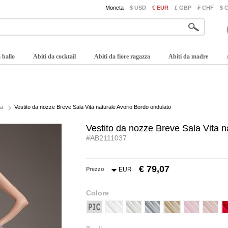
Moneta :
$ USD
€ EUR
£ GBP
₣ CHF
$ 
 ballo
Abiti da cocktail
Abiti da fiore ragazza
Abiti da madre
sa
Vestito da nozze Breve Sala Vita naturale Avorio Bordo ondulato
Vestito da nozze Breve Sala Vita n
#AB2111037
€ 79,07
Prezzo
EUR
Colore