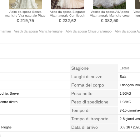
Abito da sposa Senza
Abito da sposa Elegante
Vestito da sposa All Aperto
Vest
maniche Vita naturale Pizzo
Vita naturale Con fiocchi
Vita naturale Maniche corte
lu
e
All Aperto Estate
Primavera Maniche mezze
Strascico Reale
l
€ 219,75
€ 232,62
€ 382,50
remaman
Vestiti da sposa Maniche lunghe
Abiti da sposa Chiusura lampo
Abiti da sposa A
Stagione
Estate
Luoghi di nozze
Sala
Forma del corpo
Triangolo inve
Peso netto
cchio, Breve
1.50KG
Peso di spedizione
entro dietro
1.98KG
Tempo di
7-15 giorni la
confezionamento
Tempo di trasporto
2-8 giorni lavo
Data di arrivo
, Pieghe
08 / 16 / 2026
i