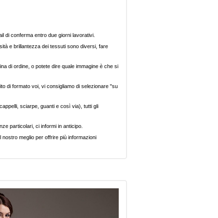
il di conferma entro due giorni lavorativi.
ità e brillantezza dei tessuti sono diversi, fare
ina di ordine, o potete dire quale immagine è che si
ito di formato voi, vi consigliamo di selezionare "su
pelli, sciarpe, guanti e così via), tutti gli
e particolari, ci informi in anticipo.
 nostro meglio per offrire più informazioni