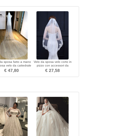
da sposa fatto a mano
Velo da sposa velo corto in
osa velo da cattedrale
pizzo con accessori da
reale
sposa in velo a pettine in
€ 47,80
€ 27,58
metallo