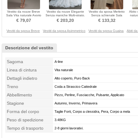
Vestito da nozze Breve
Vestito da nozze Elegante
Vestito da sposa Merletto
Abito
Sala Vita naturale Avorio
Senza maniche Multi-strato.
Senza schienale Sala
natur
Bordo ondulato
Bassa Girovita
Sovrapposizione di pizzo
€ 79,07
€ 203,20
€ 133,32
Vestiti da sposa Breve
Vestiti da sposa Asimmetrico
Vestiti da sposa Guaina
Abiti d
Descrizione del vestito
Sagoma
A-line
Linea di cintura
Vita naturale
Dettagli indietro
Alto coperto, Puro Back
Treno
Coda a Strascico Cattedrale
Abbellimento
Pizzo, Perline, Fusciacche, Pulsante, Applicato
Stagione
Autunno, Inverno, Primavera
Forma del corpo
Taglie Forti, Corpo a clessidra, Pera, Corpo a mela
Peso di spedizione
3.48KG
Tempo di trasporto
2-8 giorni lavorativi.