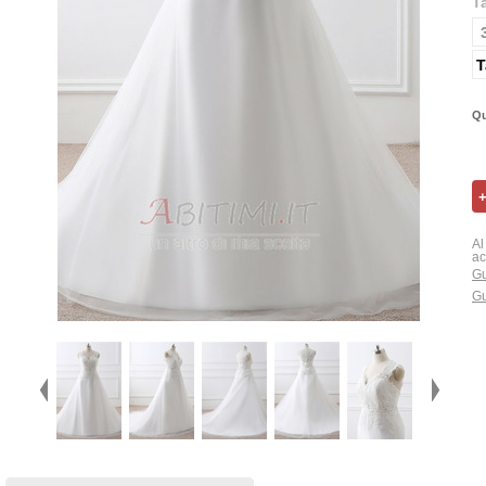
T
T
Qu
Al
ac
Gu
Gu