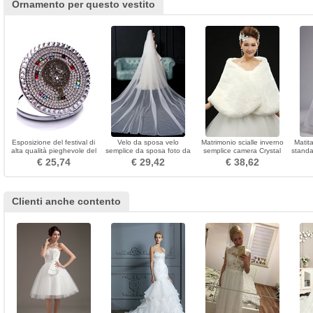
Ornamento per questo vestito
Esposizione del festival di
Velo da sposa velo
Matrimonio scialle inverno
Matit
alta qualità pieghevole del
semplice da sposa foto da
semplice camera Crystal
standa
cerchio e vendita del
sposa velo lungo accessori
Floral pin
f
€ 25,74
€ 29,42
€ 38,62
pettine
da sposa
po
Clienti anche contento