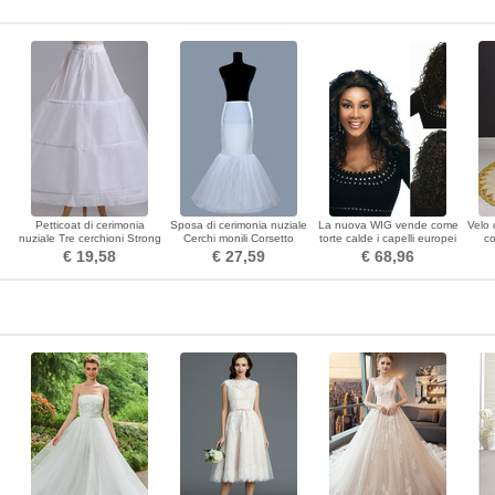
Petticoat di cerimonia
Sposa di cerimonia nuziale
La nuova WIG vende come
Velo 
d
nuziale Tre cerchioni Strong
Cerchi monili Corsetto
torte calde i capelli europei
co
Net Stretta del vestito pieno
materiale elastico Abito
e americani della moda
paill
€ 19,58
€ 27,59
€ 68,96
regolabile
completo
Cathy AD WIG