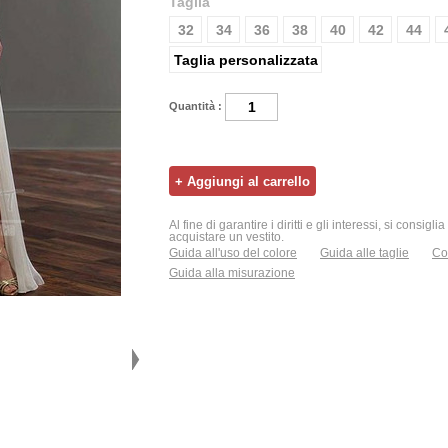
Taglia
32
34
36
38
40
42
44
Taglia personalizzata
Quantità :
Al fine di garantire i diritti e gli interessi, si consigl
acquistare un vestito.
Guida all'uso del colore
Guida alle taglie
Con
Guida alla misurazione