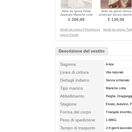
Abito da sposa Petite
Abito da sposa Senza
Applicato Maniche corte
schienale Senza manic
Pizzo Nessuna vita
Medio Asimmetrico
€ 206,88
€ 130,56
Vestiti da sposa Principessa
Vestiti da sposa Tagl
sposa Estate
Descrizione del vestito
Sagoma
A-line
Linea di cintura
Vita naturale
Dettagli indietro
Senza schienale
Tipo manica
Maniche cotta
Abbellimento
Pieghe, Drappeggi
Stagione
Estate, Autunno, 
Forma del corpo
Triangolo invertit
Peso di spedizione
1.98KG
Tempo di trasporto
2-8 giorni lavorativ