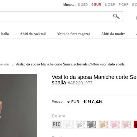
Moneta :
$ USD
€ EUR
£ GBP
₣ CHF
$ 
 ballo
Abiti da cocktail
Abiti da fiore ragazza
Abiti da madre
ienale
Vestito da sposa Maniche corte Senza schienale Chiffon Fuori dalla spalla
Vestito da sposa Maniche corte Sen
spalla
#AB2201977
€ 97,46
Prezzo
EUR
Colore