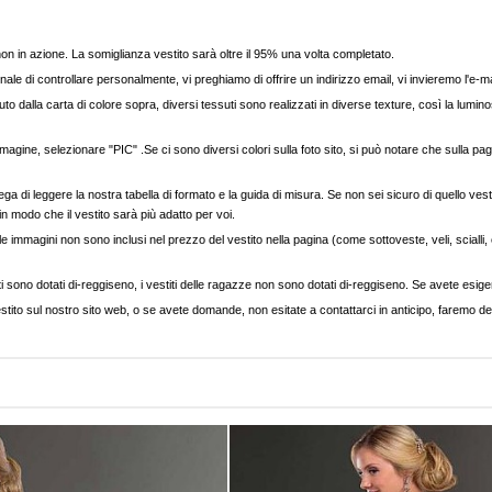
, non in azione. La somiglianza vestito sarà oltre il 95% una volta completato.
nale di controllare personalmente, vi preghiamo di offrire un indirizzo email, vi invieremo l'e-ma
to dalla carta di colore sopra, diversi tessuti sono realizzati in diverse texture, così la luminos
agine, selezionare "PIC" .Se ci sono diversi colori sulla foto sito, si può notare che sulla pag
ega di leggere la nostra tabella di formato e la guida di misura. Se non sei sicuro di quello vest
 in modo che il vestito sarà più adatto per voi.
e immagini non sono inclusi nel prezzo del vestito nella pagina (come sottoveste, veli, scialli, cap
ti sono dotati di-reggiseno, i vestiti delle ragazze non sono dotati di-reggiseno. Se avete esigenz
stito sul nostro sito web, o se avete domande, non esitate a contattarci in anticipo, faremo del