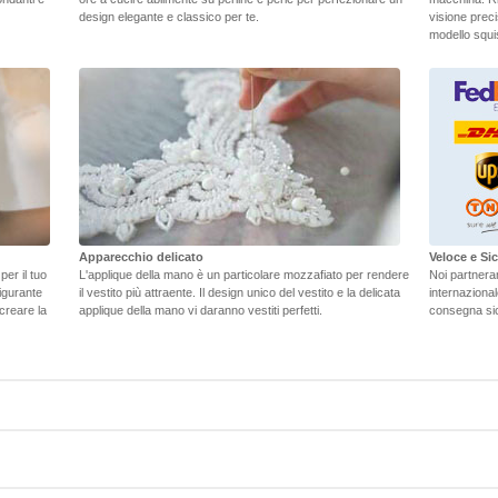
design elegante e classico per te.
visione preci
modello squisi
Apparecchio delicato
Veloce e S
er il tuo
L'applique della mano è un particolare mozzafiato per rendere
Noi partneramo
figurante
il vestito più attraente. Il design unico del vestito e la delicata
internaziona
 creare la
applique della mano vi daranno vestiti perfetti.
consegna sic