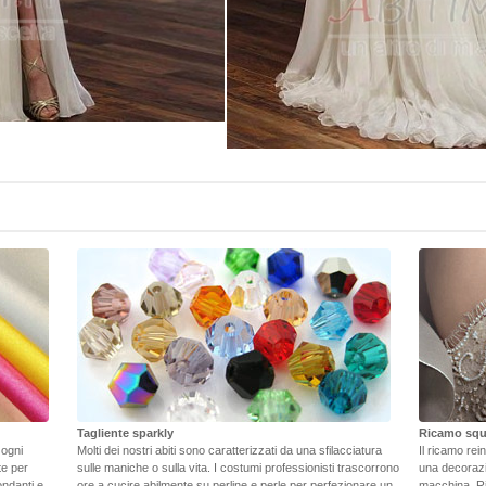
Tagliente sparkly
Ricamo squ
 ogni
Molti dei nostri abiti sono caratterizzati da una sfilacciatura
Il ricamo rei
ate per
sulle maniche o sulla vita. I costumi professionisti trascorrono
una decorazi
ondanti e
ore a cucire abilmente su perline e perle per perfezionare un
macchina. Ri