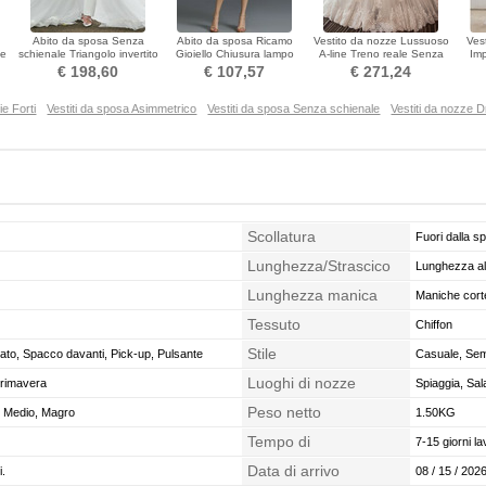
Abito da sposa Senza
Abito da sposa Ricamo
Vestito da nozze Lussuoso
Ves
he
schienale Triangolo invertito
Gioiello Chiusura lampo
A-line Treno reale Senza
Imp
Applicato A-line
Lunghezza al ginocchio
maniche Allacciare
Sen
€ 198,60
€ 107,57
€ 271,24
ie Forti
Vestiti da sposa Asimmetrico
Vestiti da sposa Senza schienale
Vestiti da nozze 
Scollatura
Fuori dalla sp
Lunghezza/Strascico
Lunghezza all
Lunghezza manica
Maniche cort
Tessuto
Chiffon
Stile
ato, Spacco davanti, Pick-up, Pulsante
Casuale, Sem
Luoghi di nozze
Primavera
Spiaggia, Sal
Peso netto
o, Medio, Magro
1.50KG
Tempo di
7-15 giorni la
confezionamento
Data di arrivo
i.
08 / 15 / 2026