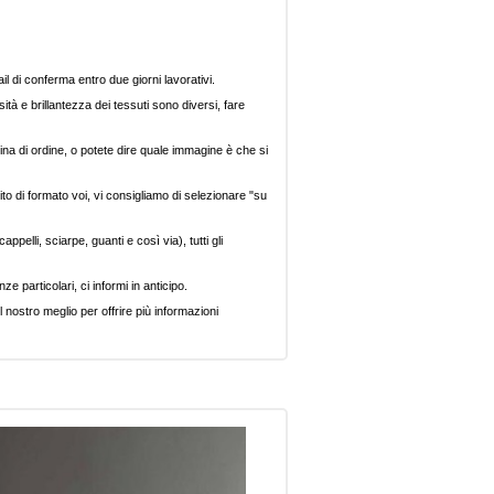
il di conferma entro due giorni lavorativi.
ità e brillantezza dei tessuti sono diversi, fare
ina di ordine, o potete dire quale immagine è che si
ito di formato voi, vi consigliamo di selezionare "su
pelli, sciarpe, guanti e così via), tutti gli
e particolari, ci informi in anticipo.
 nostro meglio per offrire più informazioni