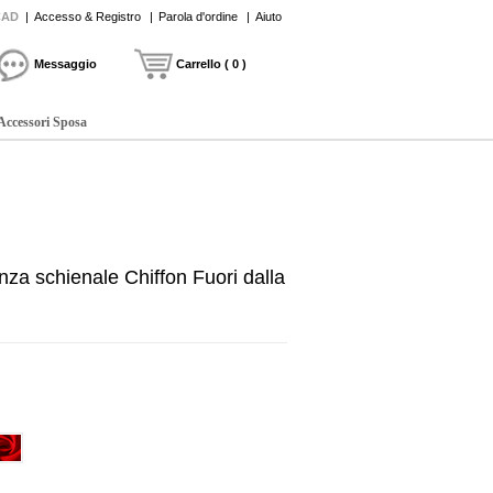
CAD
|
Accesso & Registro
|
Parola d'ordine
|
Aiuto
Messaggio
Carrello ( 0 )
Accessori Sposa
za schienale Chiffon Fuori dalla