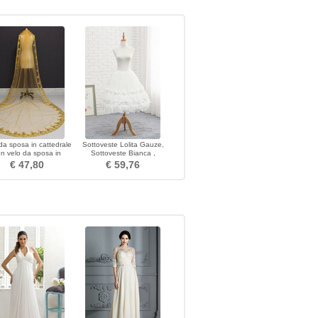
da sposa in cattedrale
Sottoveste Lolita Gauze,
n velo da sposa in
Sottoveste Bianca ,
ettes con velo in oro 3M
Sottoveste Corta,
€ 47,80
€ 59,76
Sottoveste da Sposa,
Sottoveste Morbida,
Sottovesti Party, Staccabile
65CM