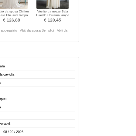
tito da sposa Chiffon
Vestito da nozze Sala
ero Chiusura lampo
Gioiello Chiusura lampo
za maniche Corpo a
Medio Pizzo Elegante
€ 126,88
€ 120,45
clessidra
Drappeggiato
Abiti da sposa Semplici
Abiti da
alla
a caviglia
e
plici
a
vorativi.
 - 08 / 29 / 2026