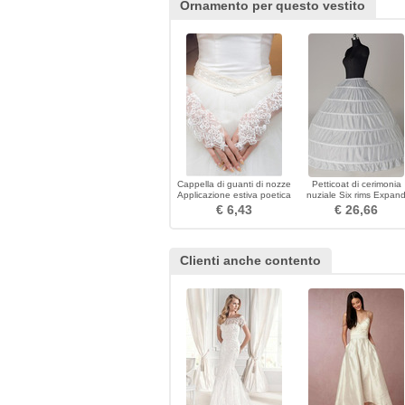
Ornamento per questo vestito
Cappella di guanti di nozze
Petticoat di cerimonia
Applicazione estiva poetica
nuziale Six rims Expan
Tulle
Width di stringa Vestito
€ 6,43
€ 26,66
pieno regolabile
Clienti anche contento