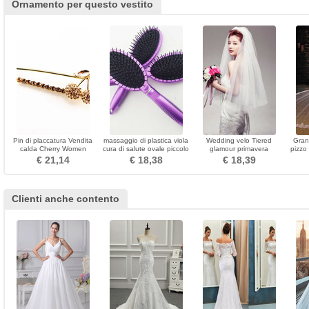
Ornamento per questo vestito
Pin di placcatura Vendita
massaggio di plastica viola
Wedding velo Tiered
Gran
calda Cherry Women
cura di salute ovale piccolo
glamour primavera
pizzo
Brooch
specchio & pettine
€ 21,14
€ 18,38
€ 18,39
Clienti anche contento