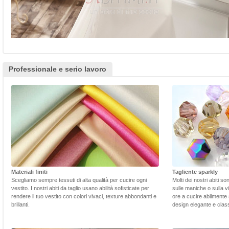
Professionale e serio lavoro
Materiali finiti
Tagliente sparkly
Scegliamo sempre tessuti di alta qualità per cucire ogni
Molti dei nostri abiti s
vestito. I nostri abiti da taglio usano abilità sofisticate per
sulle maniche o sulla v
rendere il tuo vestito con colori vivaci, texture abbondanti e
ore a cucire abilmente 
brillanti.
design elegante e class