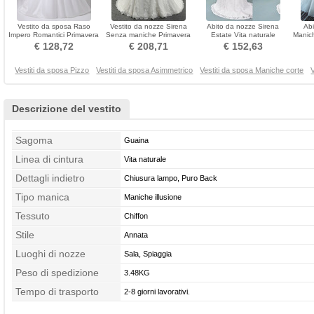
Vestito da sposa Raso
Vestito da nozze Sirena
Abito da nozze Sirena
Abi
Impero Romantici Primavera
Senza maniche Primavera
Estate Vita naturale
Manic
Cintura in rilievo
Vita naturale
Maniche mezze Lungo
attrav
€ 128,72
€ 208,71
€ 152,63
Vestiti da sposa Pizzo
Vestiti da sposa Asimmetrico
Vestiti da sposa Maniche corte
Descrizione del vestito
Sagoma
Guaina
Linea di cintura
Vita naturale
Dettagli indietro
Chiusura lampo, Puro Back
Tipo manica
Maniche illusione
Tessuto
Chiffon
Stile
Annata
Luoghi di nozze
Sala, Spiaggia
Peso di spedizione
3.48KG
Tempo di trasporto
2-8 giorni lavorativi.