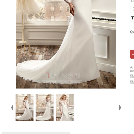
T
T
Qu
Al
ac
Gu
Gu