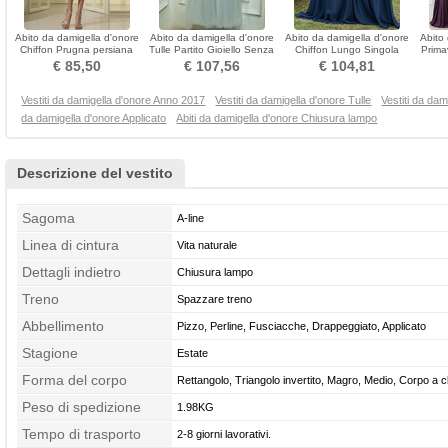
Abito da damigella d'onore
Abito da damigella d'onore
Abito da damigella d'onore
Abito
Chiffon Prugna persiana
Tulle Partito Gioiello Senza
Chiffon Lungo Singola
Prima
Ginocchio Vita naturale
maniche
spalla Elegante
€ 85,50
€ 107,56
€ 104,81
Vestiti da damigella d'onore Anno 2017
Vestiti da damigella d'onore Tulle
Vestiti da dam
da damigella d'onore Applicato
Abiti da damigella d'onore Chiusura lampo
Descrizione del vestito
Sagoma
A-line
Linea di cintura
Vita naturale
Dettagli indietro
Chiusura lampo
Treno
Spazzare treno
Abbellimento
Pizzo, Perline, Fusciacche, Drappeggiato, Applicato
Stagione
Estate
Forma del corpo
Rettangolo, Triangolo invertito, Magro, Medio, Corpo a c
Peso di spedizione
1.98KG
Tempo di trasporto
2-8 giorni lavorativi.