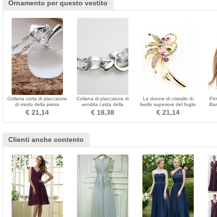
Ornamento per questo vestito
Collana corta di placcatura
Collana di placcatura di
Le donne di cristallo di
Per
di modo della pietra
vendita calda della
livello superiore del foglio
Ban
dell'occhio di Apple Silver
personalità di Apple
del diamante intarsiato
str
€ 21,14
€ 18,38
€ 21,14
Cat
fioriscono il brooch
Clienti anche contento