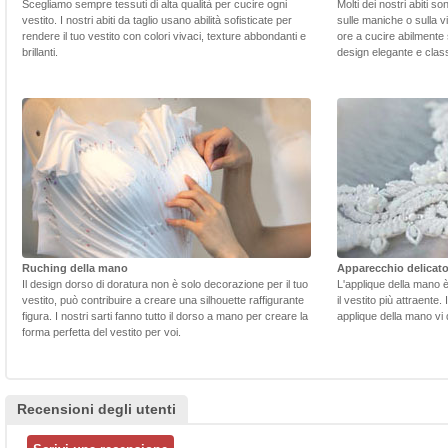
Scegliamo sempre tessuti di alta qualità per cucire ogni
Molti dei nostri abiti s
vestito. I nostri abiti da taglio usano abilità sofisticate per
sulle maniche o sulla v
rendere il tuo vestito con colori vivaci, texture abbondanti e
ore a cucire abilmente 
brillanti.
design elegante e class
Ruching della mano
Apparecchio delicat
Il design dorso di doratura non è solo decorazione per il tuo
L'applique della mano 
vestito, può contribuire a creare una silhouette raffigurante
il vestito più attraente.
figura. I nostri sarti fanno tutto il dorso a mano per creare la
applique della mano vi d
forma perfetta del vestito per voi.
Recensioni degli utenti