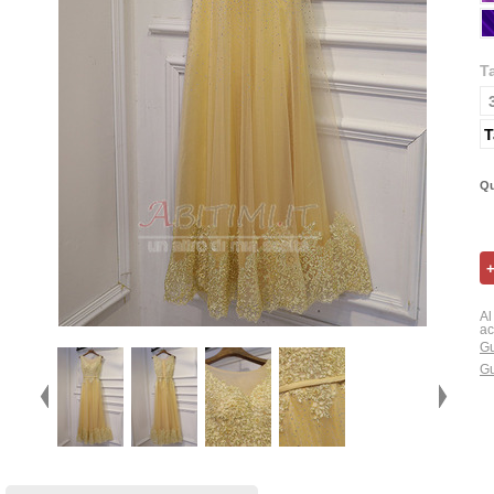
T
T
Qu
Al
ac
Gu
Gu