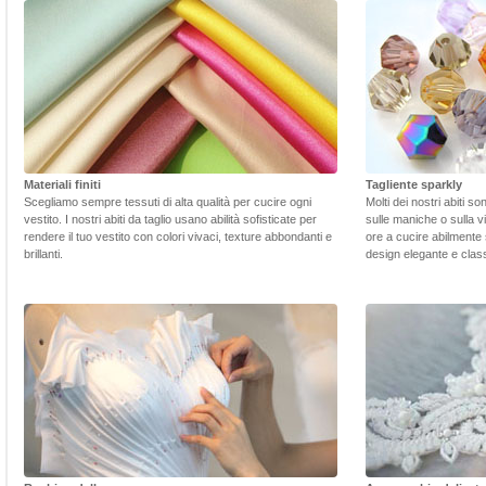
Materiali finiti
Tagliente sparkly
Scegliamo sempre tessuti di alta qualità per cucire ogni
Molti dei nostri abiti s
vestito. I nostri abiti da taglio usano abilità sofisticate per
sulle maniche o sulla v
rendere il tuo vestito con colori vivaci, texture abbondanti e
ore a cucire abilmente 
brillanti.
design elegante e class