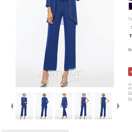
T
T
Qu
Al
ac
Gu
Gu