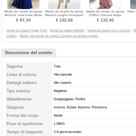
Madre dei vestito da sposa
Madre dei vestito da sposa
Madre dei vestito da sposa
Abito
Maniche cotta A-line Medio
Maniche lunghe Increspato
Chiffon Chiusura lampo
Chiffon
a festoni
Bateau Romantici
Sovr
€ 87,34
€ 102,06
€ 132,40
Vestiti da madre Taglie Forti
Vestiti da madre taffettà
Vestiti da madre poco costosi
M
Chiffon
Madre dei vestiti da sposa Ciondolo accentato gioiello
Descrizione del vestito
Sagoma
Tuta
Linea di cintura
Vita naturale
Dettagli indietro
Alto coperto
Tipo manica
Maglietta
Abbellimento
Drappeggiato, Perline
Stagione
Inverno, Estate, Autunno, Primavera
Forma del corpo
Medio
Peso di spedizione
1.98KG
Tempo di trasporto
2-8 giorni lavorativi.