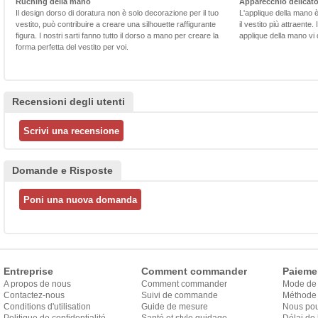
Ruching della mano
Apparecchio delicat
Il design dorso di doratura non è solo decorazione per il tuo
L'applique della mano 
vestito, può contribuire a creare una silhouette raffigurante
il vestito più attraente.
figura. I nostri sarti fanno tutto il dorso a mano per creare la
applique della mano vi d
forma perfetta del vestito per voi.
Recensioni degli utenti
Domande e Risposte
Entreprise
Comment commander
Paieme
A propos de nous
Comment commander
Mode de
Contactez-nous
Suivi de commande
Méthode 
Conditions d'utilisation
Guide de mesure
Nous pou