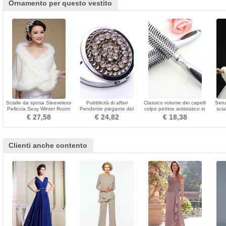
Ornamento per questo vestito
Scialle da sposa Sleeveless
Pubblicità di affari
Classico volume dei capelli
Senz
Pelliccia Sexy Winter Room
Pendente piegante del
colpo pettine antistatico in
sci
metallo di grado superiore
plastica piccolo specchio &
€ 27,58
€ 24,82
€ 18,38
portatile all'ingrosso
pettine
Clienti anche contento