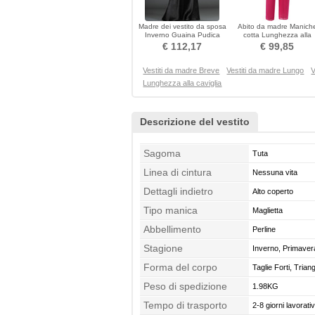
Madre dei vestito da sposa
Abito da madre Manich
Inverno Guaina Pudica
cotta Lunghezza alla
Maniche a 3/4
caviglia Taglia larga
€ 112,17
€ 99,85
Vestiti da madre Breve
Vestiti da madre Lungo
V
Lunghezza alla caviglia
Descrizione del vestito
Sagoma
Tuta
Linea di cintura
Nessuna vita
Dettagli indietro
Alto coperto
Tipo manica
Maglietta
Abbellimento
Perline
Stagione
Inverno, Primaver
Forma del corpo
Taglie Forti, Trian
Peso di spedizione
Corpo a clessidra
1.98KG
Tempo di trasporto
2-8 giorni lavorativ