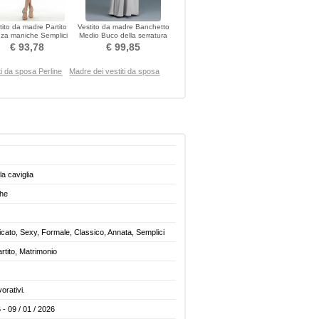
tito da madre Partito
Vestito da madre Banchetto
za maniche Semplici
Medio Buco della serratura
lietta Vita naturale
Maniche lunghe 3/4
€ 93,78
€ 99,85
ti da sposa Perline
Madre dei vestiti da sposa
a caviglia
ghe
icato, Sexy, Formale, Classico, Annata, Semplici
rtito, Matrimonio
vorativi.
 - 09 / 01 / 2026