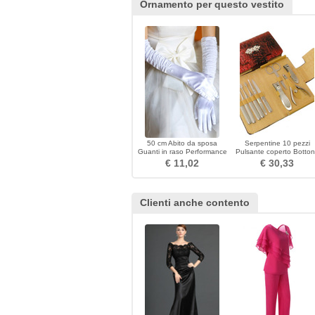
Ornamento per questo vestito
50 cm Abito da sposa
Serpentine 10 pezzi
Guanti in raso Performance
Pulsante coperto Botto
Stage Performance Guanti
Top Clippers di affari di
€ 11,02
€ 30,33
lunghi da donna
grado grado
Clienti anche contento