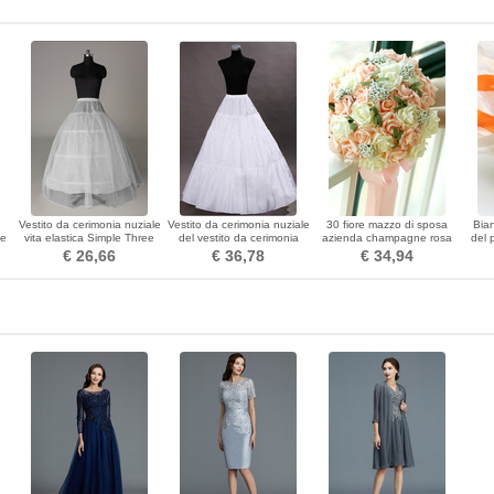
Vestito da cerimonia nuziale
Vestito da cerimonia nuziale
30 fiore mazzo di sposa
Bia
ne
vita elastica Simple Three
del vestito da cerimonia
azienda champagne rosa
del
rims Perimetro Pizzo rifinito
nuziale Vestito elastico
simulazione fiore matrimonio
came
€ 26,66
€ 36,78
€ 34,94
standard senza frame
damigella d'onore