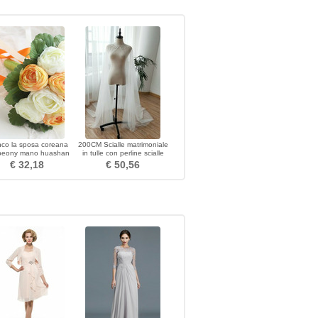
nco la sposa coreana
200CM Scialle matrimoniale
 peony mano huashan
in tulle con perline scialle
lia simulazione rosso
scialle da sposa
€ 32,18
€ 50,56
bouquet di nozze