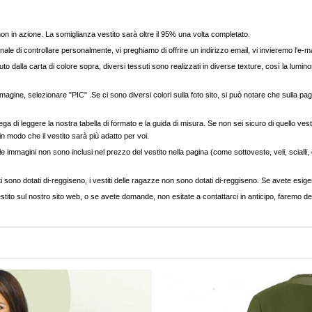
, non in azione. La somiglianza vestito sarà oltre il 95% una volta completato.
nale di controllare personalmente, vi preghiamo di offrire un indirizzo email, vi invieremo l'e-ma
to dalla carta di colore sopra, diversi tessuti sono realizzati in diverse texture, così la luminos
agine, selezionare "PIC" .Se ci sono diversi colori sulla foto sito, si può notare che sulla pag
ega di leggere la nostra tabella di formato e la guida di misura. Se non sei sicuro di quello vest
 in modo che il vestito sarà più adatto per voi.
e immagini non sono inclusi nel prezzo del vestito nella pagina (come sottoveste, veli, scialli, cap
ti sono dotati di-reggiseno, i vestiti delle ragazze non sono dotati di-reggiseno. Se avete esigenz
stito sul nostro sito web, o se avete domande, non esitate a contattarci in anticipo, faremo del