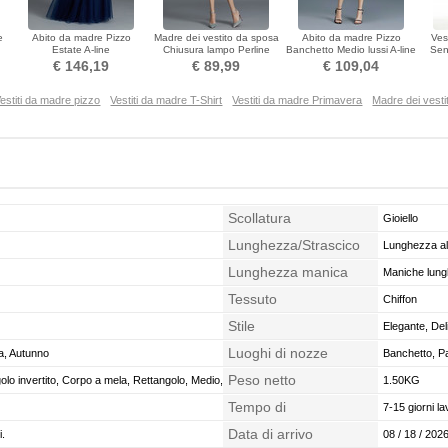
e
Abito da madre Pizzo
Madre dei vestito da sposa
Abito da madre Pizzo
Ves
Estate A-line
Chiusura lampo Perline
Banchetto Medio lussi A-line
Sen
Sovrapposizione di pizzo
Sovrapposizione di pizzo
Maniche cotta
Mag
€ 146,19
€ 89,99
€ 109,04
Lunghezza piano
estiti da madre pizzo
Vestiti da madre T-Shirt
Vestiti da madre Primavera
Madre dei vesti
Scollatura
Gioiello
Lunghezza/Strascico
Lunghezza all
Lunghezza manica
Maniche lun
Tessuto
Chiffon
Stile
Elegante, Del
Luoghi di nozze
a, Autunno
Banchetto, Pa
Peso netto
golo invertito, Corpo a mela, Rettangolo, Medio,
1.50KG
Tempo di
7-15 giorni la
confezionamento
Data di arrivo
i.
08 / 18 / 2026