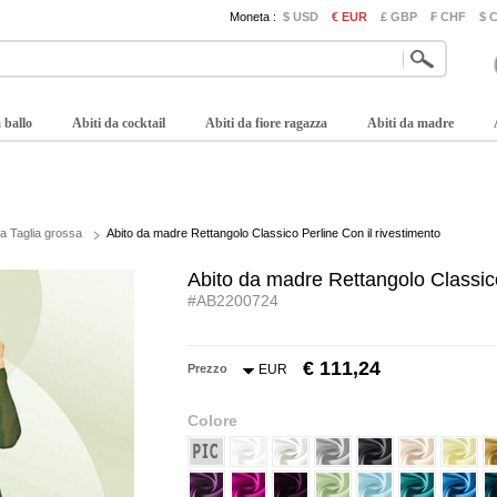
Moneta :
$ USD
€ EUR
£ GBP
₣ CHF
$ 
 ballo
Abiti da cocktail
Abiti da fiore ragazza
Abiti da madre
sa Taglia grossa
Abito da madre Rettangolo Classico Perline Con il rivestimento
Abito da madre Rettangolo Classico
#AB2200724
€ 111,24
Prezzo
EUR
Colore