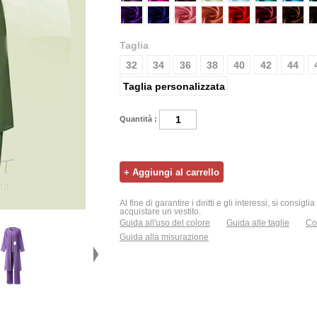
Taglia
32
34
36
38
40
42
44
Taglia personalizzata
Quantità :
Al fine di garantire i diritti e gli interessi, si consigl
acquistare un vestito.
Guida all'uso del colore
Guida alle taglie
Con
Guida alla misurazione