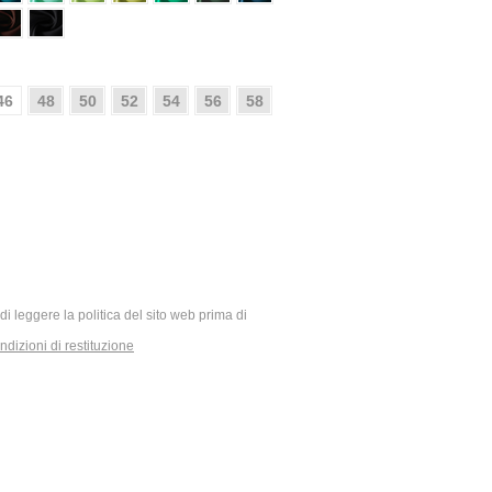
46
48
50
52
54
56
58
ia di leggere la politica del sito web prima di
dizioni di restituzione