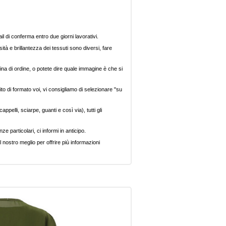
il di conferma entro due giorni lavorativi.
ità e brillantezza dei tessuti sono diversi, fare
ina di ordine, o potete dire quale immagine è che si
ito di formato voi, vi consigliamo di selezionare "su
pelli, sciarpe, guanti e così via), tutti gli
e particolari, ci informi in anticipo.
 nostro meglio per offrire più informazioni