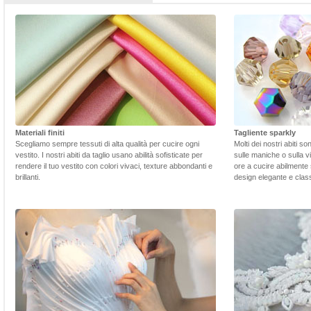
Materiali finiti
Tagliente sparkly
Scegliamo sempre tessuti di alta qualità per cucire ogni
Molti dei nostri abiti s
vestito. I nostri abiti da taglio usano abilità sofisticate per
sulle maniche o sulla v
rendere il tuo vestito con colori vivaci, texture abbondanti e
ore a cucire abilmente 
brillanti.
design elegante e class