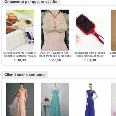
Ornamento per questo vestito
Collana d'argento insetto in
Antivento svuotato Non-
Accogliente cura di salute
Botto
diamante intarsiato viola di
Trace Pettorale all'ingrosso
rosso plastica portatile
sup
moda
Incolla Invisible
massaggio piccolo specchio
avor
€ 30,33
€ 27,58
€ 19,30
& pettine
Clienti anche contento