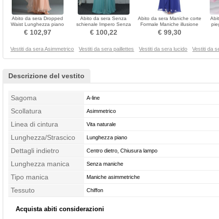
Abito da sera Dropped
Abito da sera Senza
Abito da sera Maniche corte
Abi
Waist Lunghezza piano
schienale Impero Senza
Formale Maniche illusione
pie
Cameriera di mare
maniche Moderno Spazzola
Vita naturale
inver
€ 102,97
€ 100,22
€ 99,30
Treno
Vestiti da sera Asimmetrico
Vestiti da sera paillettes
Vestiti da sera lucido
Vestiti da 
Descrizione del vestito
Sagoma
A-line
Scollatura
Asimmetrico
Linea di cintura
Vita naturale
Lunghezza/Strascico
Lunghezza piano
Dettagli indietro
Centro dietro, Chiusura lampo
Lunghezza manica
Senza maniche
Tipo manica
Maniche asimmetriche
Tessuto
Chiffon
Acquista abiti considerazioni