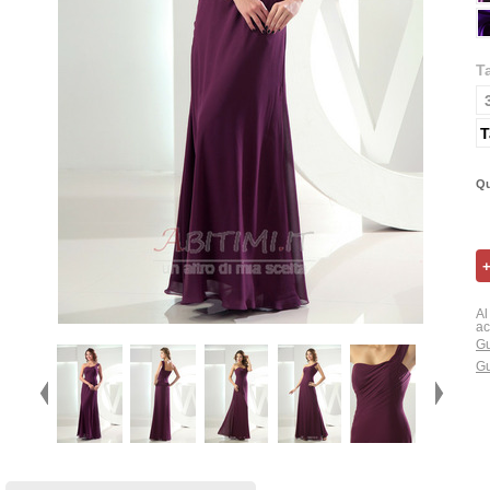
T
T
Qu
Al
ac
Gu
Gu