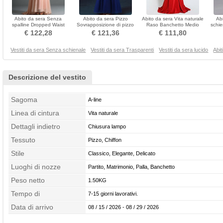
Abito da sera Senza
Abito da sera Pizzo
Abito da sera Vita naturale
Ab
spalline Dropped Waist
Sovrapposizione di pizzo
Raso Banchetto Medio
schie
Sovrapposizione di tulle
Maglietta Elegante
Guaina Senza maniche
Mostra
€ 122,28
€ 121,36
€ 111,80
Vestiti da sera Senza schienale
Vestiti da sera Trasparenti
Vestiti da sera lucido
Abit
Descrizione del vestito
Sagoma
A-line
Linea di cintura
Vita naturale
Dettagli indietro
Chiusura lampo
Tessuto
Pizzo, Chiffon
Stile
Classico, Elegante, Delicato
Luoghi di nozze
Partito, Matrimonio, Palla, Banchetto
Peso netto
1.50KG
Tempo di
7-15 giorni lavorativi.
confezionamento
Data di arrivo
08 / 15 / 2026 - 08 / 29 / 2026