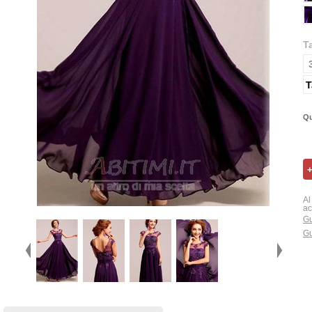
T
T
Qu
Al
ac
Gu
Gu