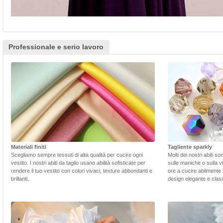
Professionale e serio lavoro
Materiali finiti
Tagliente sparkly
Scegliamo sempre tessuti di alta qualità per cucire ogni
Molti dei nostri abiti s
vestito. I nostri abiti da taglio usano abilità sofisticate per
sulle maniche o sulla v
rendere il tuo vestito con colori vivaci, texture abbondanti e
ore a cucire abilmente 
brillanti.
design elegante e class