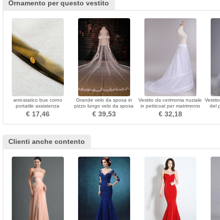
Ornamento per questo vestito
anti-statico bue corno
Grande velo da sposa in
Vestito da cerimonia nuziale
Vestit
portatile assistenza
pizzo lungo velo da sposa
in petticoat per matrimonio
del 
sanitaria all'ingrosso piccolo
Due cerchioni Taffettà in
merlett
€ 17,46
€ 39,53
€ 32,18
specchio & pettine
poliestere
lu
Clienti anche contento