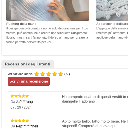
Ruching della mano
Apparecchio delicat
Il design dorso di doratura non è solo decorazione per il tuo
L'applique della mano 
vestito, può contribuire a creare una silhouette raffigurante
il vestito più attraente.
figura. I nostri sarti fanno tutto il dorso a mano per creare la
applique della mano vi d
forma perfetta del vestito per voi.
Recensioni degli utenti
Valutazione media:
( 5 )
Ho comprato quattro di questi vestiti in 
damigelle li adorano
Da
Ja*****ung
07 / 29 / 2024
Abito molto bello, fatto molto bene. Ne 
stupendi! Comprerò di nuovo qui!
Da
Pep*******hell