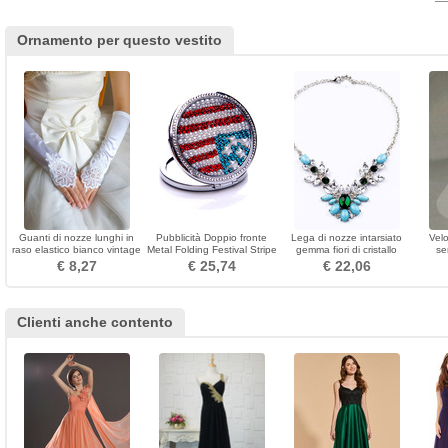
Ornamento per questo vestito
Guanti di nozze lunghi in
Pubblicità Doppio fronte
Lega di nozze intarsiato
Vel
raso elastico bianco vintage
Metal Folding Festival Stripe
gemma fiori di cristallo
se
perline
Piccolo Specchio
collana & ciondolo
€ 8,27
€ 25,74
€ 22,06
Clienti anche contento