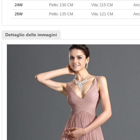
24W
Petto: 130 CM
Vita: 115 CM
Anc
26W
Petto: 135 CM
Vita: 121 CM
Anc
Dettaglio delle immagini