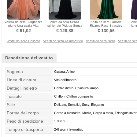
Vestito da sera Lunghezza
Abito da sera Senza
Abito da sera Formale
Abi
piano Una spalla Vita
schienale Pick-up Senza
Ricamo Raso Strascico
lam
naturale Senza maniche
maniche Lungo Singola
spazzata Vita naturale
Pa
€ 91,02
€ 126,88
€ 130,56
spalla
Vestiti da sera Delicato
Vestiti da sera Asimmetrico
Vestiti da sera Nero
Vestiti da s
Descrizione del vestito
Sagoma
Guaina, A-line
Linea di cintura
Vita dell'Impero
Dettagli indietro
Centro dietro, Chiusura lampo
Tessuto
Chiffon, Chiffon composito
Stile
Delicato, Semplici, Sexy, Elegante
Forma del corpo
Corpo a clessidra, Medio, Corpo a mela, Triangolo invert
Peso di spedizione
Pera, Petite, Magro
1.98KG
Tempo di trasporto
2-8 giorni lavorativi.