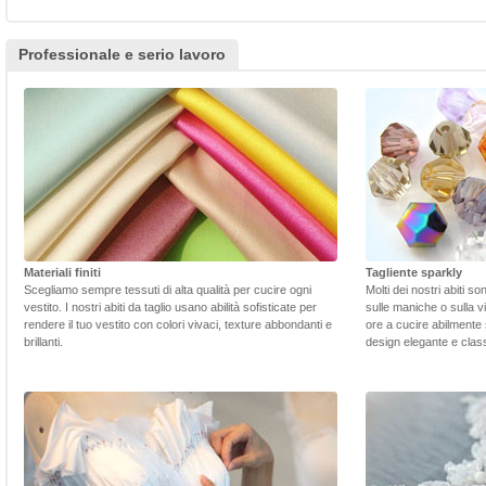
Professionale e serio lavoro
Materiali finiti
Tagliente sparkly
Scegliamo sempre tessuti di alta qualità per cucire ogni
Molti dei nostri abiti s
vestito. I nostri abiti da taglio usano abilità sofisticate per
sulle maniche o sulla v
rendere il tuo vestito con colori vivaci, texture abbondanti e
ore a cucire abilmente 
brillanti.
design elegante e class