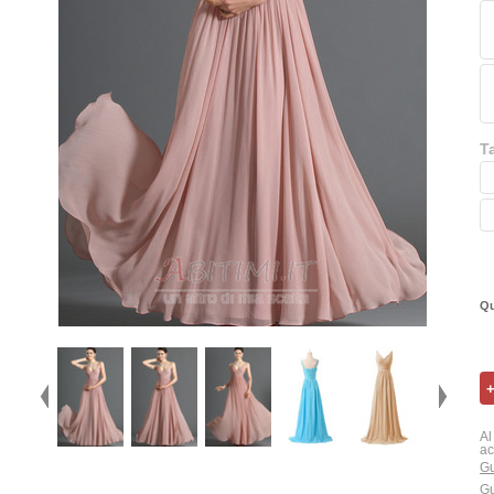
T
Qu
Al
ac
Gu
Gu