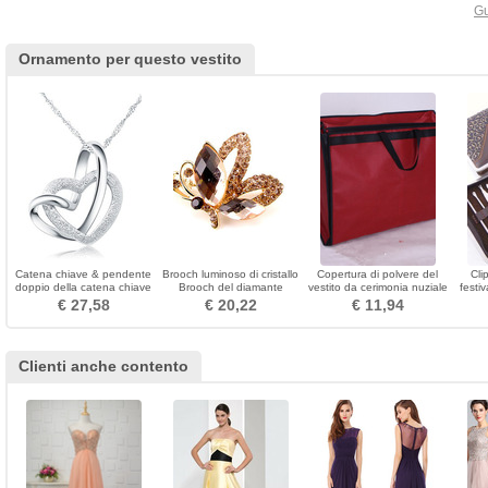
Gu
Ornamento per questo vestito
Catena chiave & pendente
Brooch luminoso di cristallo
Copertura di polvere del
Cli
doppio della catena chiave
Brooch del diamante
vestito da cerimonia nuziale
festi
del cuore delle donne
intarsiato di raffinatura di
copertura stereo del vestito
elab
€ 27,58
€ 20,22
€ 11,94
d'argento semplici
alta qualità
da pacchetto
ac
Clienti anche contento