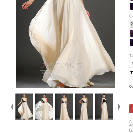
C
T
T
Qu
Al
ac
Gu