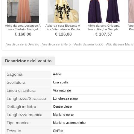
Abito da sera Lussuoso A
Abito da sera Elegante A-
Abito da sera Chiusura
Vest
Linea Stellato Triangolo
line Vita naturale Partito
lampo Pieghe Semplici
Piz
invertito Ciondolo accentato
Senza maniche
Palla A-line Chiffon
€ 160,90
€ 126,88
€ 107,57
gioiello
Vestiti da sera Delicato
Vestiti da sera Nero
Vestiti da sera lucido
Abiti da sera Mani
Descrizione del vestito
Sagoma
A-line
Scollatura
Una spalla
Linea di cintura
Vita naturale
Lunghezza/Strascico
Lunghezza piano
Dettagli indietro
Centro dietro
Lunghezza manica
Maniche corte
Tipo manica
Maniche asimmetriche
Tessuto
Chiffon