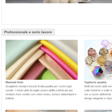
Professionale e serio lavoro
Materiali finiti
Tagliente sparkly
Scegliamo sempre tessuti di alta qualità per cucire ogni
Molti dei nostri abiti s
vestito. I nostri abiti da taglio usano abilità sofisticate per
sulle maniche o sulla v
rendere il tuo vestito con colori vivaci, texture abbondanti e
ore a cucire abilmente 
brillanti.
design elegante e class