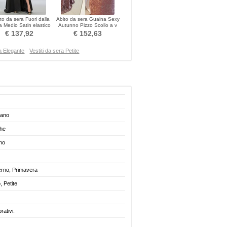
ito da sera Fuori dalla
Abito da sera Guaina Sexy
a Medio Satin elastico
Autunno Pizzo Scollo a v
effetto
Maniche illusione
€ 137,92
€ 152,63
ra Elegante
Vestiti da sera Petite
iano
ghe
no
erno, Primavera
 Petite
rativi.