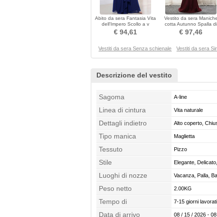
Abito da sera Fantasia Vita
Vestito da sera Manich
dell'Impero Scollo a v
cotta Autunno Spalla di
Lunghezza piano
rugiada Delicato
€ 94,61
€ 97,46
Vestiti da sera Senza schienale
Vestiti da sera Si
Descrizione del vestito
Sagoma
A-line
Linea di cintura
Vita naturale
Dettagli indietro
Alto coperto, Chi
Tipo manica
Maglietta
Tessuto
Pizzo
Stile
Elegante, Delicato
Luoghi di nozze
Vacanza, Palla, Ba
Peso netto
2.00KG
Tempo di
7-15 giorni lavorati
confezionamento
Data di arrivo
08 / 15 / 2026 - 08