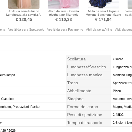
e
Abito da sera Autunno
Abito da sera Corsetto
Abito da sera Elegante
Vest
Lunghezza alla caviglia A-
pieghettato Triangolo
Merletto Banchetto Magro
spall
line Pick-up Delicato
invertito Lunghezza piano
Con fiocchi Chiusura lampo
€ 120,45
€ 110,33
€ 171,94
rena
Vestiti da sera Spettacolo
Vestiti da sera Pavimento
Abiti da sera A-line
Abiti da se
Scollatura
Gioiello
Lunghezza/Strascico
Lunghezza p
Lunghezza manica
usura lampo
Maniche lun
Treno
Spazzare tre
Abbellimento
Pizzo
Stagione
, Classico
Autunno, Inv
Forma del corpo
nchetto, Prestazioni, Partito
Magro, Medio,
Peso di spedizione
2.48KG
Tempo di trasporto
vi.
2-8 giorni lavo
 / 29 / 2026