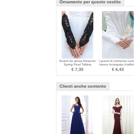
Ornamento per questo vestito
Guanti da sposa Attraente
I guanti di cerimonia nuzi
Spring Pearl Taffeta
hanno increspato il taffet
Outdoor
romantico della spiaggia 
€ 7,35
€ 6,43
autunno
Clienti anche contento