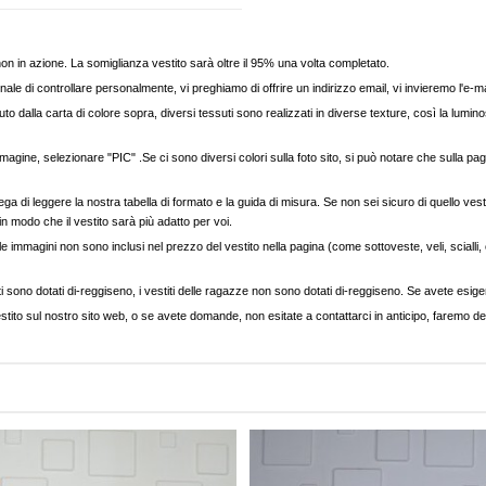
, non in azione. La somiglianza vestito sarà oltre il 95% una volta completato.
nale di controllare personalmente, vi preghiamo di offrire un indirizzo email, vi invieremo l'e-ma
to dalla carta di colore sopra, diversi tessuti sono realizzati in diverse texture, così la luminos
agine, selezionare "PIC" .Se ci sono diversi colori sulla foto sito, si può notare che sulla pag
ega di leggere la nostra tabella di formato e la guida di misura. Se non sei sicuro di quello vest
 in modo che il vestito sarà più adatto per voi.
e immagini non sono inclusi nel prezzo del vestito nella pagina (come sottoveste, veli, scialli, cap
ti sono dotati di-reggiseno, i vestiti delle ragazze non sono dotati di-reggiseno. Se avete esigenz
stito sul nostro sito web, o se avete domande, non esitate a contattarci in anticipo, faremo del