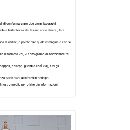
il di conferma entro due giorni lavorativi.
ità e brillantezza dei tessuti sono diversi, fare
ina di ordine, o potete dire quale immagine è che si
ito di formato voi, vi consigliamo di selezionare "su
pelli, sciarpe, guanti e così via), tutti gli
e particolari, ci informi in anticipo.
 nostro meglio per offrire più informazioni