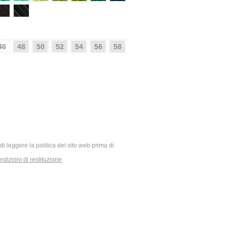
46
48
50
52
54
56
58
ia di leggere la politica del sito web prima di
dizioni di restituzione