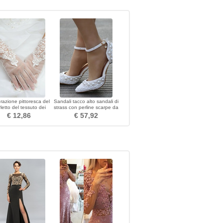
razione pittoresca del
Sandali tacco alto sandali di
letto del tessuto dei
strass con perline scarpe da
i di cerimonia nuziale
sposa bianche
€ 12,86
€ 57,92