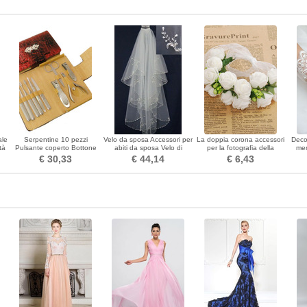
ale
Serpentine 10 pezzi
Velo da sposa Accessori per
La doppia corona accessori
Deco
tà
Pulsante coperto Bottone
abiti da sposa Velo di
per la fotografia della
mer
di
Top Clippers di affari di
perline fatto a mano
corona della sposa dei
guant
€ 30,33
€ 44,14
€ 6,43
grado grado
squisito
capelli