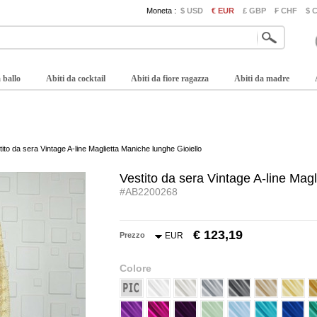
Moneta :
$ USD
€ EUR
£ GBP
₣ CHF
$ 
 ballo
Abiti da cocktail
Abiti da fiore ragazza
Abiti da madre
tito da sera Vintage A-line Maglietta Maniche lunghe Gioiello
Vestito da sera Vintage A-line Magl
#AB2200268
€ 123,19
Prezzo
EUR
Colore