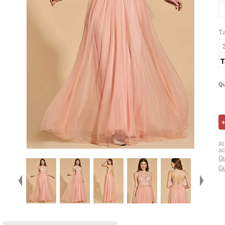
T
T
Qu
Al
ac
Gu
Gu