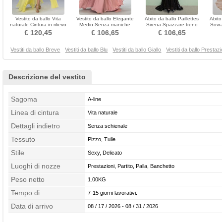
Vestito da ballo Vita
Vestito da ballo Elegante
Abito da ballo Paillettes
Abito
naturale Cintura in rilievo
Medio Senza maniche
Sirena Spazzare treno
Sovr
Banchetto Senza maniche
Spazzare treno Buco della
Partito Scollo a v
€ 120,45
€ 106,65
€ 106,65
serratura
Vestiti da ballo Breve
Vestiti da ballo Blu
Vestiti da ballo Giallo
Vestiti da ballo Prestazi
Descrizione del vestito
Sagoma
A-line
Linea di cintura
Vita naturale
Dettagli indietro
Senza schienale
Tessuto
Pizzo, Tulle
Stile
Sexy, Delicato
Luoghi di nozze
Prestazioni, Partito, Palla, Banchetto
Peso netto
1.00KG
Tempo di
7-15 giorni lavorativi.
confezionamento
Data di arrivo
08 / 17 / 2026 - 08 / 31 / 2026