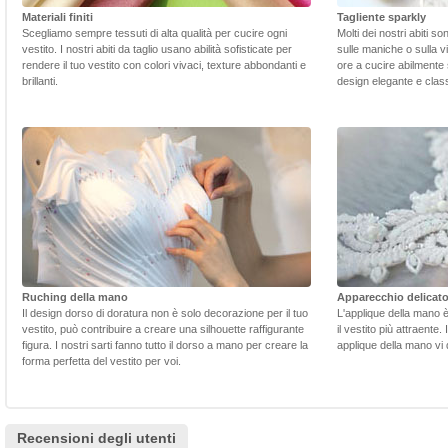
Materiali finiti
Tagliente sparkly
Scegliamo sempre tessuti di alta qualità per cucire ogni
Molti dei nostri abiti s
vestito. I nostri abiti da taglio usano abilità sofisticate per
sulle maniche o sulla v
rendere il tuo vestito con colori vivaci, texture abbondanti e
ore a cucire abilmente 
brillanti.
design elegante e class
Ruching della mano
Apparecchio delicat
Il design dorso di doratura non è solo decorazione per il tuo
L'applique della mano 
vestito, può contribuire a creare una silhouette raffigurante
il vestito più attraente.
figura. I nostri sarti fanno tutto il dorso a mano per creare la
applique della mano vi d
forma perfetta del vestito per voi.
Recensioni degli utenti