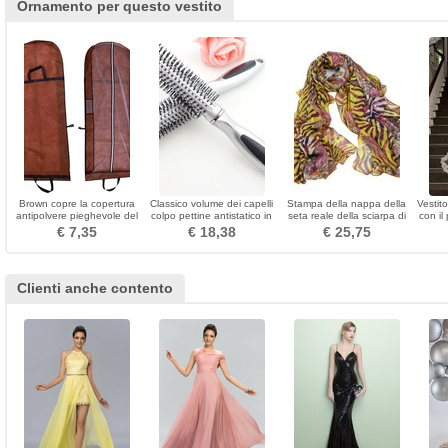
Ornamento per questo vestito
Brown copre la copertura
Classico volume dei capelli
Stampa della nappa della
Vestit
antipolvere pieghevole del
colpo pettine antistatico in
seta reale della sciarpa di
con il
sacchetto antipolvere del
plastica piccolo specchio &
estate Purple Extra lungo
Mid-
€ 7,35
€ 18,38
€ 25,75
doppio uso del Brown
pettine
Clienti anche contento