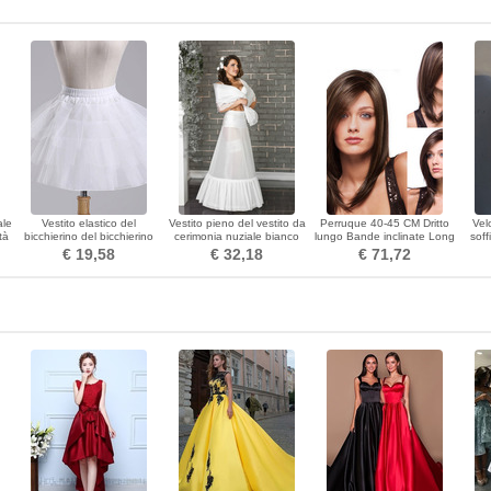
ale
Vestito elastico del
Vestito pieno del vestito da
Perruque 40-45 CM Dritto
Vel
tà
bicchierino del bicchierino
cerimonia nuziale bianco
lungo Bande inclinate Long
soff
di
del pannello esterno del
del bicromato di potassio
straight Adatto per le donne
vel
€ 19,58
€ 32,18
€ 71,72
petticoat di cerimonia
dell'annata
nuziale