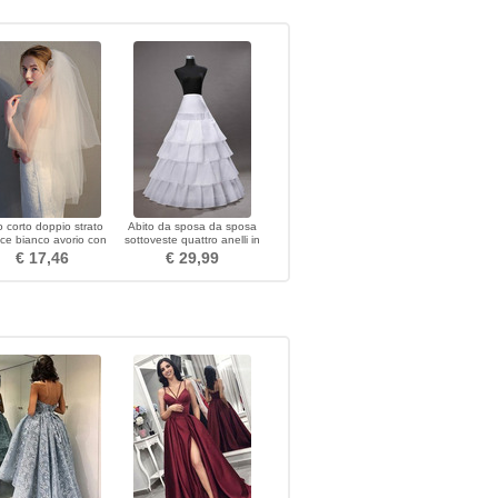
o corto doppio strato
Abito da sposa da sposa
ice bianco avorio con
sottoveste quattro anelli in
o da sposa a pettine
acciaio quattro volant
€ 17,46
€ 29,99
sottoveste corsetto elastico
sottoveste