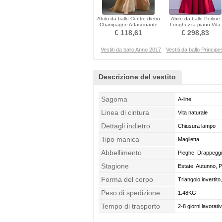
Abito da ballo Centro dietro
Abito da ballo Perline
Champagne Affascinante
Lunghezza piano Vita
Dropped Waist
naturale Puro Back
€ 118,61
€ 298,83
Vestiti da ballo Anno 2017
Vestiti da ballo Princip
Descrizione del vestito
Sagoma
A-line
Linea di cintura
Vita naturale
Dettagli indietro
Chiusura lampo
Tipo manica
Maglietta
Abbellimento
Pieghe, Drappeggi
Stagione
Estate, Autunno, 
Forma del corpo
Triangolo invertit
Peso di spedizione
Taglie Forti
1.48KG
Tempo di trasporto
2-8 giorni lavorativ