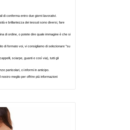
il di conferma entro due giorni lavorativi.
ità e brillantezza dei tessuti sono diversi, fare
ina di ordine, o potete dire quale immagine è che si
ito di formato voi, vi consigliamo di selezionare "su
pelli, sciarpe, guanti e così via), tutti gli
e particolari, ci informi in anticipo.
 nostro meglio per offrire più informazioni