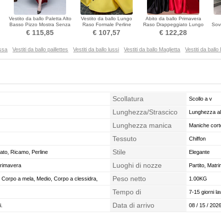
Vestito da ballo Paletta Alto
Vestito da ballo Lungo
Abito da ballo Primavera
Basso Pizzo Mostra Senza
Raso Formale Perline
Raso Drappeggiato Lungo
Sovr
maniche
Triangolo invertito
Senza maniche
Senz
€ 115,85
€ 107,57
€ 122,28
essa
Vestiti da ballo paillettes
Vestiti da ballo lussi
Vestiti da ballo Maglietta
Vestiti da ball
Scollatura
Scollo a v
Lunghezza/Strascico
Lunghezza all
Lunghezza manica
Maniche cort
Tessuto
Chiffon
Stile
ato, Ricamo, Perline
Elegante
Luoghi di nozze
Primavera
Partito, Matr
Peso netto
o, Corpo a mela, Medio, Corpo a clessidra,
1.00KG
Tempo di
7-15 giorni la
confezionamento
Data di arrivo
i.
08 / 15 / 2026