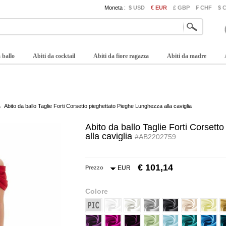
Moneta :
$ USD
€ EUR
£ GBP
₣ CHF
$ 
 ballo
Abiti da cocktail
Abiti da fiore ragazza
Abiti da madre
Abito da ballo Taglie Forti Corsetto pieghettato Pieghe Lunghezza alla caviglia
Abito da ballo Taglie Forti Corset
alla caviglia
#AB2202759
€ 101,14
Prezzo
EUR
Colore