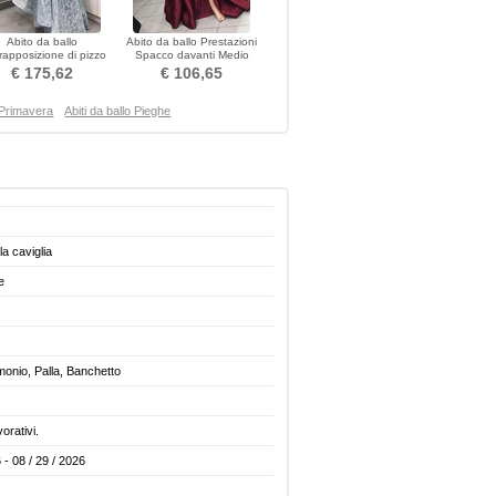
Abito da ballo
Abito da ballo Prestazioni
apposizione di pizzo
Spacco davanti Medio
a spalline Pizzo Palla
Scollo a v Senza maniche
€ 175,62
€ 106,65
o Primavera
Abiti da ballo Pieghe
a caviglia
e
imonio, Palla, Banchetto
vorativi.
 - 08 / 29 / 2026