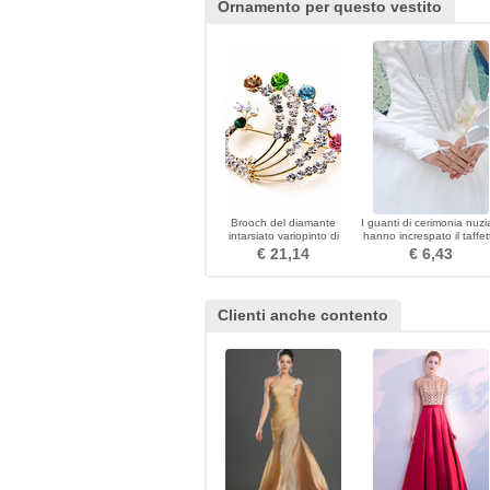
Ornamento per questo vestito
Brooch del diamante
I guanti di cerimonia nuzi
intarsiato variopinto di
hanno increspato il taffet
pavone di temperamento
romantico della spiaggia 
€ 21,14
€ 6,43
autunno
Clienti anche contento