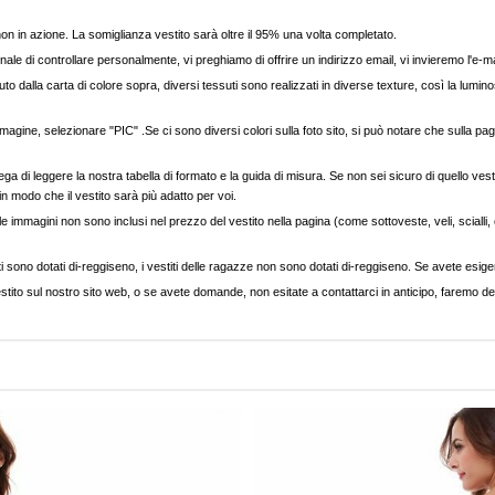
, non in azione. La somiglianza vestito sarà oltre il 95% una volta completato.
nale di controllare personalmente, vi preghiamo di offrire un indirizzo email, vi invieremo l'e-ma
to dalla carta di colore sopra, diversi tessuti sono realizzati in diverse texture, così la luminos
agine, selezionare "PIC" .Se ci sono diversi colori sulla foto sito, si può notare che sulla pag
ega di leggere la nostra tabella di formato e la guida di misura. Se non sei sicuro di quello vest
 in modo che il vestito sarà più adatto per voi.
e immagini non sono inclusi nel prezzo del vestito nella pagina (come sottoveste, veli, scialli, cap
ti sono dotati di-reggiseno, i vestiti delle ragazze non sono dotati di-reggiseno. Se avete esigenz
stito sul nostro sito web, o se avete domande, non esitate a contattarci in anticipo, faremo del