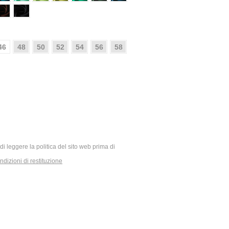
46
48
50
52
54
56
58
ia di leggere la politica del sito web prima di
dizioni di restituzione