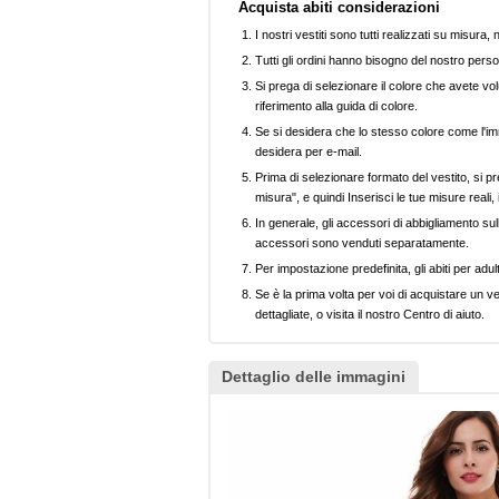
Acquista abiti considerazioni
I nostri vestiti sono tutti realizzati su misura
Tutti gli ordini hanno bisogno del nostro perso
Si prega di selezionare il colore che avete volu
riferimento alla guida di colore.
Se si desidera che lo stesso colore come l'imm
desidera per e-mail.
Prima di selezionare formato del vestito, si pr
misura", e quindi Inserisci le tue misure reali,
In generale, gli accessori di abbigliamento sull
accessori sono venduti separatamente.
Per impostazione predefinita, gli abiti per adul
Se è la prima volta per voi di acquistare un ve
dettagliate, o visita il nostro Centro di aiuto.
Dettaglio delle immagini