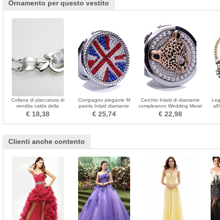
Ornamento per questo vestito
Collana di placcatura di
Compagno piegante M
Cerchio Inlaid di diamante
Leg
vendita calda della
parola Inlaid diamante
compleanno Wedding Metal
all
personalità di Apple
Retro Specchio Piccolo
Folding pettine
€ 18,38
€ 25,74
€ 22,98
all'ingrosso
Clienti anche contento