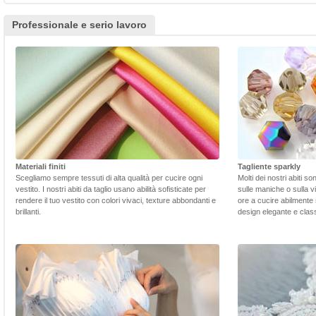
Professionale e serio lavoro
Materiali finiti
Tagliente sparkly
Scegliamo sempre tessuti di alta qualità per cucire ogni
Molti dei nostri abiti s
vestito. I nostri abiti da taglio usano abilità sofisticate per
sulle maniche o sulla v
rendere il tuo vestito con colori vivaci, texture abbondanti e
ore a cucire abilmente 
brillanti.
design elegante e class