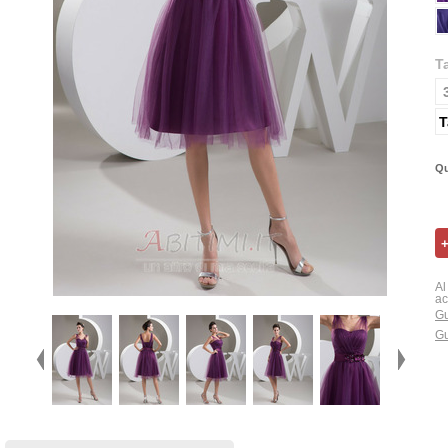
T
T
Qu
Al
ac
Gu
Gu