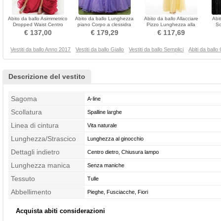
Abito da ballo Asimmetrico
Abito da ballo Lunghezza
Abito da ballo Allacciare
Abi
Dropped Waist Centro
piano Corpo a clessidra
Pizzo Lunghezza alla
Sc
dietro Coda a Strascico
Sovrapposizione di pizzo
caviglia Medio
Chiu
€ 137,00
€ 179,29
€ 117,69
corto
Vestiti da ballo Anno 2017
Vestiti da ballo Giallo
Vestiti da ballo Semplici
Abiti da ballo
Descrizione del vestito
Sagoma
A-line
Scollatura
Spalline larghe
Linea di cintura
Vita naturale
Lunghezza/Strascico
Lunghezza al ginocchio
Dettagli indietro
Centro dietro, Chiusura lampo
Lunghezza manica
Senza maniche
Tessuto
Tulle
Abbellimento
Pieghe, Fusciacche, Fiori
Acquista abiti considerazioni