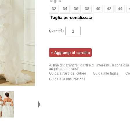
Taglia
32
34
36
38
40
42
44
Taglia personalizzata
Quantità :
Al fine di garantire i diritti e gli interessi, si consigl
acquistare un vestito.
Guida all'uso del colore
Guida alle taglie
Con
Guida alla misurazione