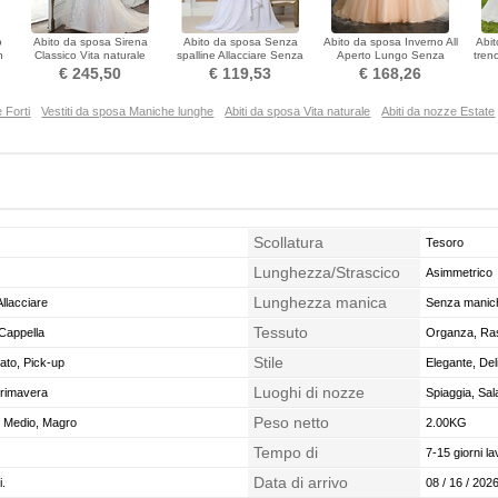
o
Abito da sposa Sirena
Abito da sposa Senza
Abito da sposa Inverno All
Abit
n
Classico Vita naturale
spalline Allacciare Senza
Aperto Lungo Senza
tren
Chiusura lampo Pizzo
maniche Sala Autunno
maniche Bateau
€ 245,50
€ 119,53
€ 168,26
Sovrapposizione di pizzo
e Forti
Vestiti da sposa Maniche lunghe
Abiti da sposa Vita naturale
Abiti da nozze Estate
Scollatura
Tesoro
Lunghezza/Strascico
Asimmetrico
Lunghezza manica
llacciare
Senza manic
Tessuto
Cappella
Organza, Ra
Stile
ato, Pick-up
Elegante, Del
Luoghi di nozze
Primavera
Spiaggia, Sal
Peso netto
o, Medio, Magro
2.00KG
Tempo di
7-15 giorni la
confezionamento
Data di arrivo
i.
08 / 16 / 2026