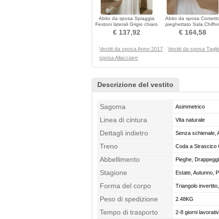
Abito da sposa Spiaggia
Abito da sposa Corsett
Festoni laterali Grigio chiaro
pieghettato Sala Chiffo
Vita naturale
Corpo a mela
€ 137,92
€ 164,58
Vestiti da sposa Anno 2017
Vestiti da sposa Tagli
sposa Allacciare
Descrizione del vestito
Sagoma
Asimmetrico
Linea di cintura
Vita naturale
Dettagli indietro
Senza schienale, A
Treno
Coda a Strascico 
Abbellimento
Pieghe, Drappeggi
Stagione
Estate, Autunno, 
Forma del corpo
Triangolo invertit
Peso di spedizione
2.48KG
Tempo di trasporto
2-8 giorni lavorativ