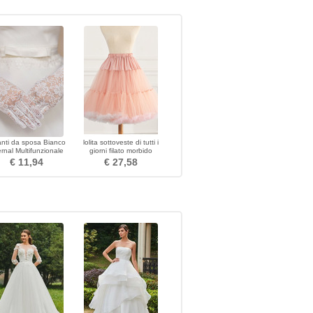
nti da sposa Bianco
lolita sottoveste di tutti i
rnal Multifunzionale
giorni filato morbido
Pizzo
disossato cosplay puffy
€ 11,94
€ 27,58
sottoveste