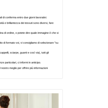
il di conferma entro due giorni lavorativi.
ità e brillantezza dei tessuti sono diversi, fare
ina di ordine, o potete dire quale immagine è che si
ito di formato voi, vi consigliamo di selezionare "su
pelli, sciarpe, guanti e così via), tutti gli
e particolari, ci informi in anticipo.
 nostro meglio per offrire più informazioni