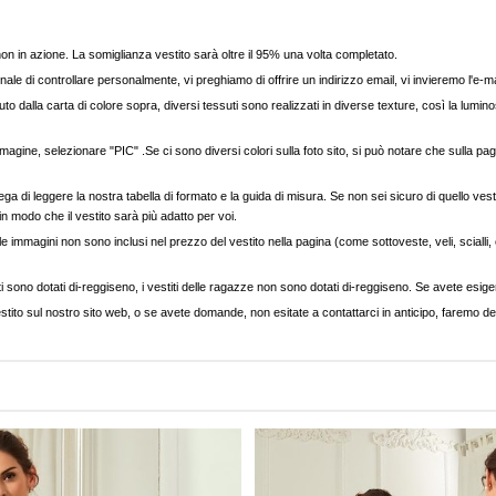
, non in azione. La somiglianza vestito sarà oltre il 95% una volta completato.
nale di controllare personalmente, vi preghiamo di offrire un indirizzo email, vi invieremo l'e-ma
to dalla carta di colore sopra, diversi tessuti sono realizzati in diverse texture, così la luminos
agine, selezionare "PIC" .Se ci sono diversi colori sulla foto sito, si può notare che sulla pag
ega di leggere la nostra tabella di formato e la guida di misura. Se non sei sicuro di quello vest
 in modo che il vestito sarà più adatto per voi.
e immagini non sono inclusi nel prezzo del vestito nella pagina (come sottoveste, veli, scialli, cap
ti sono dotati di-reggiseno, i vestiti delle ragazze non sono dotati di-reggiseno. Se avete esigenz
stito sul nostro sito web, o se avete domande, non esitate a contattarci in anticipo, faremo del