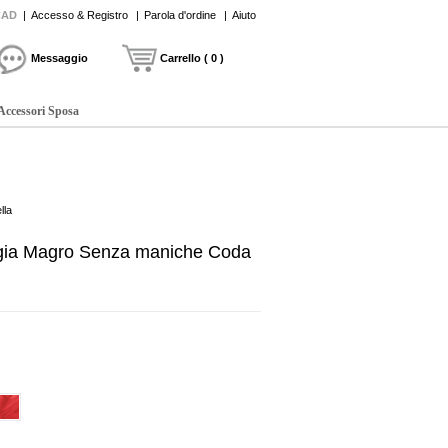
CAD
|
Accesso & Registro
|
Parola d'ordine
|
Aiuto
Messaggio
Carrello ( 0 )
Accessori Sposa
lla
ggia Magro Senza maniche Coda