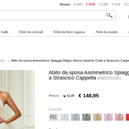
Moneta :
$ USD
€ EUR
£ GBP
₣ CHF
$ 
 ballo
Abiti da cocktail
Abiti da fiore ragazza
Abiti da madre
rico
Abito da sposa Asimmetrico Spiaggia Magro Senza maniche Coda a Strascico Cappe
Abito da sposa Asimmetrico Spia
a Strascico Cappella
#AB2202061
€ 148,95
Prezzo
EUR
Colore