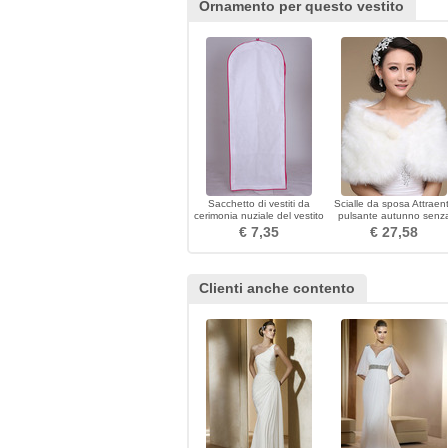
Ornamento per questo vestito
Sacchetto di vestiti da
Scialle da sposa Attraen
cerimonia nuziale del vestito
pulsante autunno senz
di polvere di bianco grande
maniche
€ 7,35
€ 27,58
lunga
Clienti anche contento