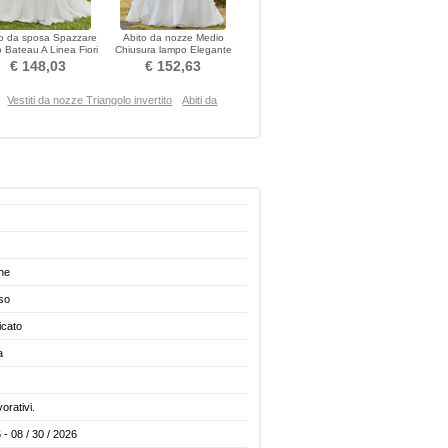
o da sposa Spazzare
Abito da nozze Medio
o Bateau A Linea Fiori
Chiusura lampo Elegante
Satin Puro Back
Senza maniche A-line
€ 148,03
€ 152,63
Vestiti da nozze Triangolo invertito
Abiti da
he
so
icato
a
vorativi.
 - 08 / 30 / 2026