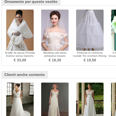
Ornamento per questo vestito
Scialle da sposa Formale
Wedding velo pizzo
Petticoat di cerimonia
Il
inverno senza maniche
primavera tessuto
nuziale Tre cerchioni Strong
bouqu
all'aperto
cerimoniale pizzo
Net Stretta del vestito pieno
€ 33,09
€ 18,39
€ 19,58
regolabile
Clienti anche contento