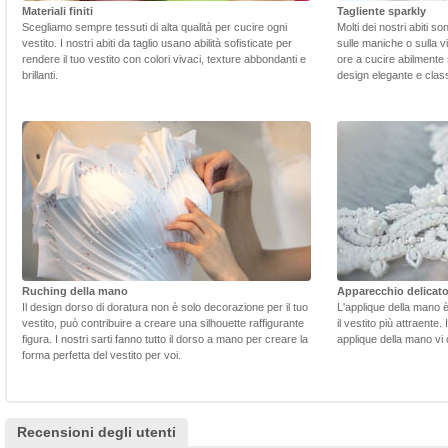
Materiali finiti
Tagliente sparkly
Scegliamo sempre tessuti di alta qualità per cucire ogni
Molti dei nostri abiti s
vestito. I nostri abiti da taglio usano abilità sofisticate per
sulle maniche o sulla v
rendere il tuo vestito con colori vivaci, texture abbondanti e
ore a cucire abilmente 
brillanti.
design elegante e class
Ruching della mano
Apparecchio delicat
Il design dorso di doratura non è solo decorazione per il tuo
L'applique della mano 
vestito, può contribuire a creare una silhouette raffigurante
il vestito più attraente.
figura. I nostri sarti fanno tutto il dorso a mano per creare la
applique della mano vi d
forma perfetta del vestito per voi.
Recensioni degli utenti