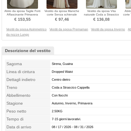
Abito da sposa Taglie Forti
Vestito da sposa Maniche
Vestito da sposa Vita
Abit
Affascinante Primavera
corte Senza schienale
naturale Coda a Strascico
corte
Bianca Scollo a v
Chiffon Fuori dalla spalla
Cappella Maniche illusione
M
€ 153,55
€ 97,46
€ 136,08
Vestiti da sposa Asimmetrico
Vestiti da sposa Premaman
Vestiti da sposa Inverno
Ab
da nozze Lungo
Descrizione del vestito
Sagoma
Sirena, Guaina
Linea di cintura
Dropped Waist
Dettagli indietro
Centro dietro
Treno
Coda a Strascico Cappella
Abbellimento
Con fiocchi
Stagione
Autunno, Inverno, Primavera
Peso netto
2.50KG
Tempo di
7-15 giorni lavorativi.
confezionamento
Data di arrivo
08 / 17 / 2026 - 08 / 31 / 2026