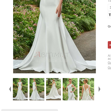
T
T
Qu
Al
ac
Gu
Gu